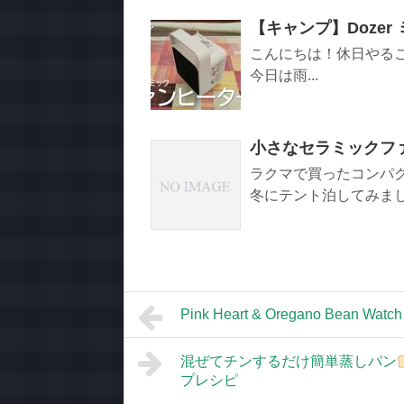
【キャンプ】Doze
こんにちは！休日やることです。 Hel
今日は雨...
小さなセラミックフ
ラクマで買ったコンパク
冬にテント泊してみました。幕
Pink Heart & Oregano Bean Watch 
混ぜてチンするだけ簡単蒸しパン
プレシピ