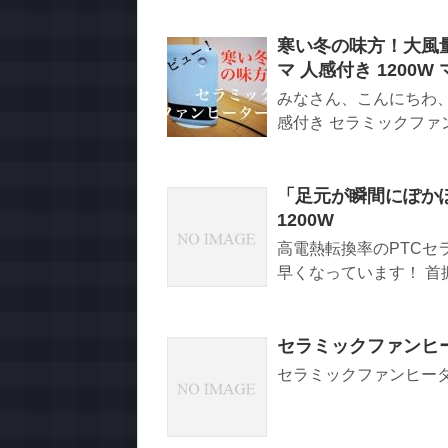
寒い冬の味方！大風
マ 人感付き 1200W
みなさん、こんにちわ、A
感付き セラミックファンヒ
「足元が瞬間にぽかぽ
1200W
高電熱転換率のPTC
早くなっています！ 首振
セラミックファンヒ
セラミックファンヒータ