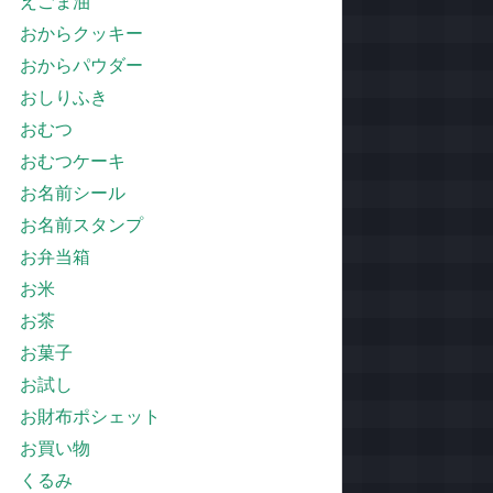
えごま油
おからクッキー
おからパウダー
おしりふき
おむつ
おむつケーキ
お名前シール
お名前スタンプ
お弁当箱
お米
お茶
お菓子
お試し
お財布ポシェット
お買い物
くるみ