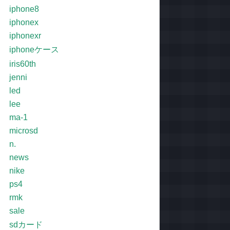
iphone8
iphonex
iphonexr
iphoneケース
iris60th
jenni
led
lee
ma-1
microsd
n.
news
nike
ps4
rmk
sale
sdカード