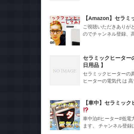
【Amazon】セラ
ご視聴いただきありが
のでチャンネル登録、高
セラミックヒーターの
日用品 】
セラミックヒーターの真
ヒーターの電気代 は 高
【車中】セラミック
車中泊#ヒーター#低電
ます。 チャンネル登録は