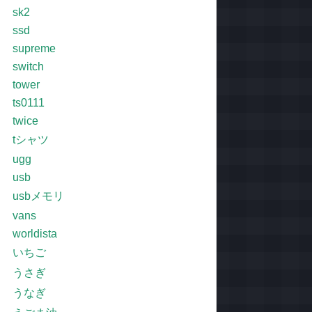
sk2
ssd
supreme
switch
tower
ts0111
twice
tシャツ
ugg
usb
usbメモリ
vans
worldista
いちご
うさぎ
うなぎ