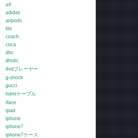
a4
adidas
airpods
bts
coach
coca
dhc
dholic
dvdプレーヤー
g-shock
gucci
hdmiケーブル
iface
ipad
iphone
iphone7
iphone7ケース