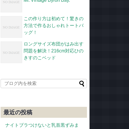
Mr. Vintage Byron Bay.
この作り方は初めて！驚きの
方法で作るおしゃれトートバ
ッグ！
ロングサイズ布団がはみ出す
問題を解決！216cm対応ひの
きすのこベッド
最近の投稿
ナイトブラつけないと乳首黒ずみま