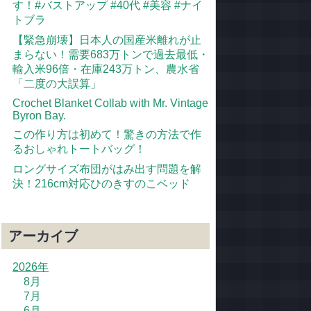
す！#バストアップ #40代 #美容 #ナイ
トブラ
【緊急崩壊】日本人の国産米離れが止
まらない！需要683万トンで過去最低・
輸入米96倍・在庫243万トン、農水省
「二度の大誤算」
Crochet Blanket Collab with Mr. Vintage
Byron Bay.
この作り方は初めて！驚きの方法で作
るおしゃれトートバッグ！
ロングサイズ布団がはみ出す問題を解
決！216cm対応ひのきすのこベッド
アーカイブ
2026年
8月
7月
6月