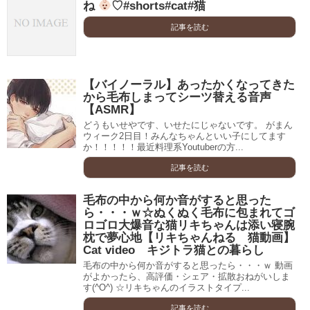
ね
♡#shorts#cat#猫
記事を読む
【バイノーラル】あったかくなってきた
から毛布しまってシーツ替える音声
【ASMR】
どうもいせやです、いせたにじゃないです。 がまん
ウィーク2日目！みんなちゃんといい子にしてます
か！！！！！最近料理系Youtuberの方...
記事を読む
毛布の中から何か音がすると思った
ら・・・ｗ☆ぬくぬく毛布に包まれてゴ
ロゴロ大爆音な猫リキちゃんは添い寝腕
枕で夢心地【リキちゃんねる 猫動画】
Cat video キジトラ猫との暮らし
毛布の中から何か音がすると思ったら・・・ｗ 動画
がよかったら、高評価・シェア・拡散おねがいしま
す(^O^) ☆リキちゃんのイラストタイプ...
記事を読む