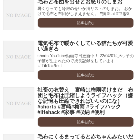
毛布と布団を出せとお怒りのしまお
暑くなっても冷房のせいか潜リストのしまお。 おか
げで毛布と布団がしまえません。 #猫 #cat #고양이.
記事を読む
電気毛布で暖かくしている猫たちが可愛
い過ぎる
shorts YouTube動画毎日更新中！ 22/04/01に5つ子の
子猫が生まれたので成長記録をしています
✓TikTok/Inst...
記事を読む
社畜の衣替え 宮崎は梅雨明けまだ 布
団と毛布は圧縮しようライフハック（嫌
な記憶も圧縮できればいいのにな）
#shorts #宮崎#梅雨 #ライフハック
#lifehack #家事 #収納 #便利
記事を読む
毛布にくるまってると赤ちゃんみたいだ