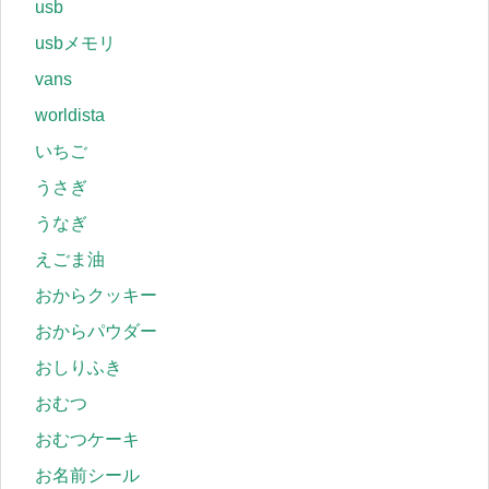
usb
usbメモリ
vans
worldista
いちご
うさぎ
うなぎ
えごま油
おからクッキー
おからパウダー
おしりふき
おむつ
おむつケーキ
お名前シール