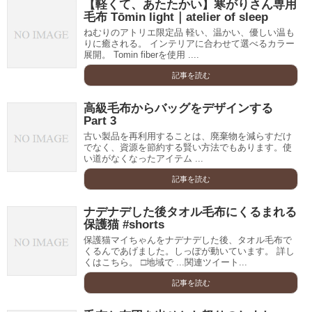
【軽くて、あたたかい】寒がりさん専用
毛布 Tōmin light｜atelier of sleep
ねむりのアトリエ限定品 軽い、温かい、優しい温も
りに癒される。 インテリアに合わせて選べるカラー
展開。 Tomin fiberを使用 ....
記事を読む
高級毛布からバッグをデザインする
Part 3
古い製品を再利用することは、廃棄物を減らすだけ
でなく、資源を節約する賢い方法でもあります。使
い道がなくなったアイテム ...
記事を読む
ナデナデした後タオル毛布にくるまれる
保護猫 #shorts
保護猫マイちゃんをナデナデした後、タオル毛布で
くるんであげました。しっぽが動いています。 詳し
くはこちら。 □地域で ...関連ツイート...
記事を読む