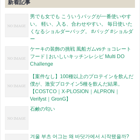
新着記事
男でも女でも こういうバッグが一番使いやす
い。 軽い、入る、合わせやすい。 毎日使いた
くなるショルダーバッグ。 #バッグ #ショルダ
ー
ケーキの装飾の挑戦 風船ガムvsチョコレート
フード | おいしいキッチンレシピ Multi DO
Challenge
【案件なし】100種以上のプロテインを飲んだ
僕が、激安プロテイン5種を飲んだ結果。
【COSTCO｜X-PLOSION｜ALPRON｜
Verifyst｜GronG】
石鹸の匂い
겨울 부츠 어그는 왜 바닷가에서 시작됐을까?