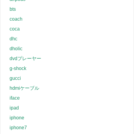
bts
coach
coca
dhc
dholic
dvdプレーヤー
g-shock
gucci
hdmiケーブル
iface
ipad
iphone
iphone7