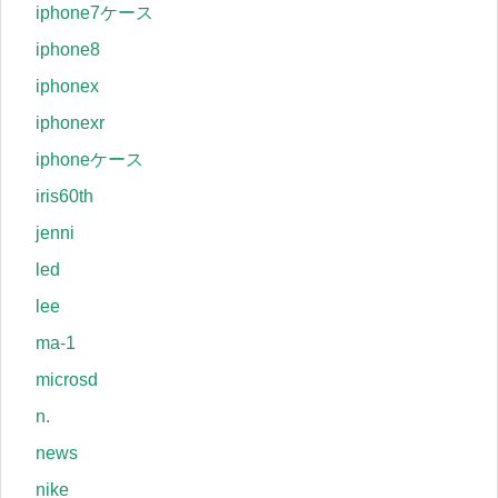
iphone7ケース
iphone8
iphonex
iphonexr
iphoneケース
iris60th
jenni
led
lee
ma-1
microsd
n.
news
nike