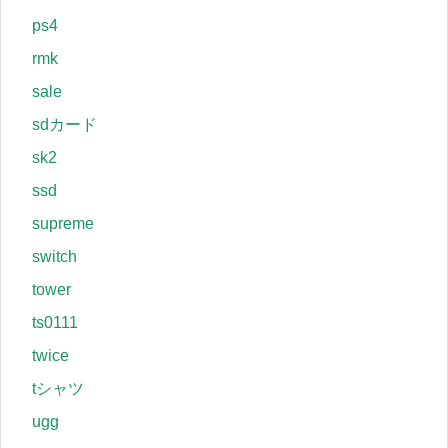
ps4
rmk
sale
sdカード
sk2
ssd
supreme
switch
tower
ts0111
twice
tシャツ
ugg