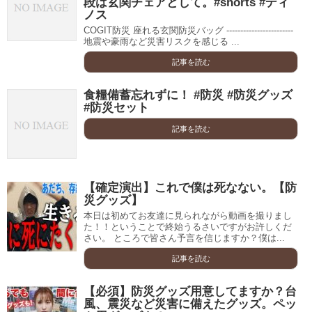
段は玄関チェアとして。#shorts #ディ
ノス
COGIT防災 座れる玄関防災バッグ ------------------------
地震や豪雨など災害リスクを感じる ...
記事を読む
食糧備蓄忘れずに！ #防災 #防災グッズ
#防災セット
記事を読む
【確定演出】これで僕は死なない。【防
災グッズ】
本日は初めてお友達に見られながら動画を撮りまし
た！！ということで終始うるさいですがお許しくだ
さい。 ところで皆さん予言を信じますか？僕は...
記事を読む
【必須】防災グッズ用意してますか？台
風、震災など災害に備えたグッズ。ペッ