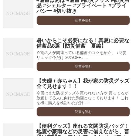
#備蓄ばあば #備蓄 #防災グッズ #防災用
品 #シェルター #プライベート #プライ
バシー #切り抜き
記事を読む
暑いからこそ必要になる！真夏に必要な
備蓄品8選【防災備蓄 夏編】
９割の人が間違っている備蓄のコツを紹介」 ↓防災
リュック今だけ 20%OFF↓ ...
記事を読む
【夫婦＋赤ちゃん】我が家の防災グッズ
全て見せます！！
今回はまだ防災グッズを買われない方や 買ってるが
放置してる人に向けた動画となっております！ これ
を機に購入を検討いただけ ...
記事を読む
【便利グッズ】座れる玄関防災バッグ！
地震や豪雨などの災害に備えながら、普