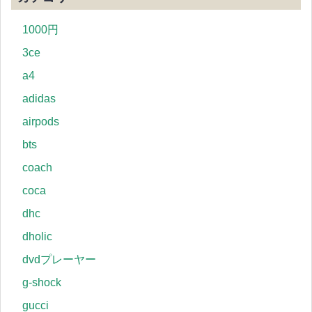
1000円
3ce
a4
adidas
airpods
bts
coach
coca
dhc
dholic
dvdプレーヤー
g-shock
gucci