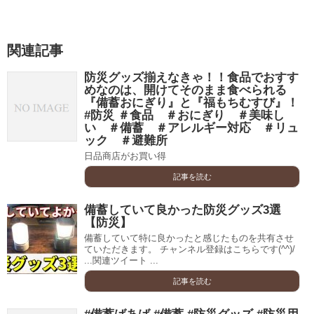
関連記事
防災グッズ揃えなきゃ！！食品でおすす
めなのは、開けてそのまま食べられる
『備蓄おにぎり』と『福もちむすび』！
#防災 ＃食品 ＃おにぎり ＃美味し
い ＃備蓄 ＃アレルギー対応 ＃リュ
ック ＃避難所
日品商店がお買い得
記事を読む
備蓄していて良かった防災グッズ3選
【防災】
備蓄していて特に良かったと感じたものを共有させ
ていただきます。 チャンネル登録はこちらです(^^)/
...関連ツイート ...
記事を読む