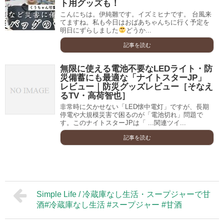
ト用グッズも！
こんにちは。伊純雛です。イズミヒナです。 台風来
てますね。私も今日はおばあちゃんちに行く予定を
明日にずらしました
どうか...
記事を読む
無限に使える電池不要なLEDライト・防
災備蓄にも最適な「ナイトスターJP」
レビュー｜防災グッズレビュー［そなえ
るTV・高荷智也］
非常時に欠かせない「LED懐中電灯」ですが、長期
停電や大規模災害で困るのが「電池切れ」問題で
す。このナイトスターJPは「 ...関連ツイ...
記事を読む
Simple Life / 冷蔵庫なし生活・スープジャーで甘
酒#冷蔵庫なし生活 #スープジャー #甘酒