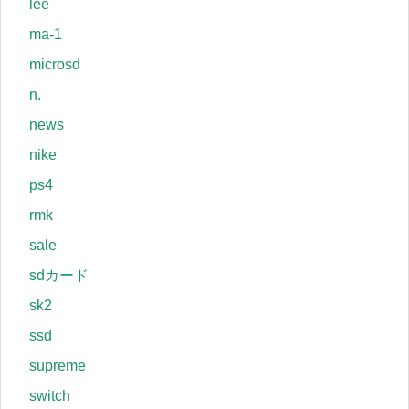
lee
ma-1
microsd
n.
news
nike
ps4
rmk
sale
sdカード
sk2
ssd
supreme
switch