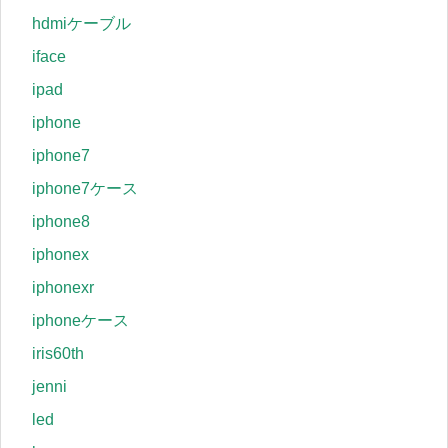
hdmiケーブル
iface
ipad
iphone
iphone7
iphone7ケース
iphone8
iphonex
iphonexr
iphoneケース
iris60th
jenni
led