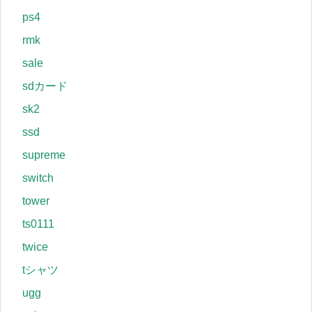
ps4
rmk
sale
sdカード
sk2
ssd
supreme
switch
tower
ts0111
twice
tシャツ
ugg