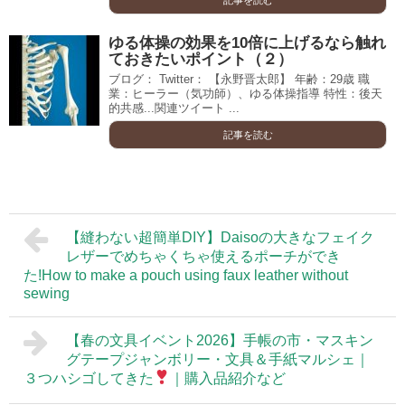
ゆる体操の効果を10倍に上げるなら触れ
ておきたいポイント（２）
ブログ： Twitter： 【永野晋太郎】 年齢：29歳 職
業：ヒーラー（気功師）、ゆる体操指導 特性：後天
的共感...関連ツイート ...
記事を読む
【縫わない超簡単DIY】Daisoの大きなフェイク
レザーでめちゃくちゃ使えるポーチができ
た!How to make a pouch using faux leather without
sewing
【春の文具イベント2026】手帳の市・マスキン
グテープジャンボリー・文具＆手紙マルシェ｜
３つハシゴしてきた
｜購入品紹介など