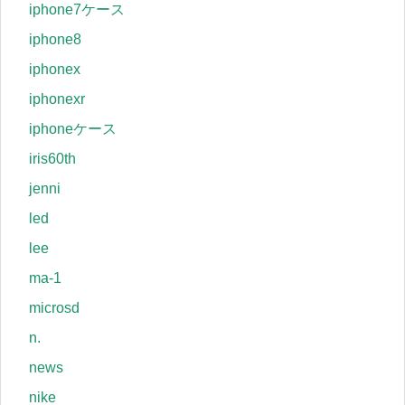
iphone7ケース
iphone8
iphonex
iphonexr
iphoneケース
iris60th
jenni
led
lee
ma-1
microsd
n.
news
nike