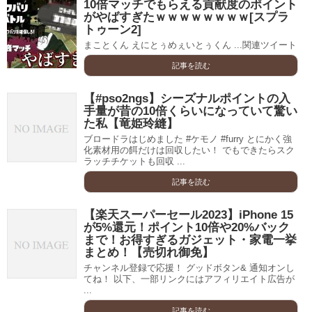
10倍マッチでもらえる貢献度のポイント
がやばすぎたｗｗｗｗｗｗｗｗ[スプラ
トゥーン2]
まことくん えにとぅめぇいとぅくん ...関連ツイート
記事を読む
【#pso2ngs】シーズナルポイントの入
手量が昔の10倍くらいになっていて驚い
た私【竜姫玲縫】
ブロードラはじめました #ケモノ #furry とにかく強
化素材用の餌だけは回収したい！ でもできたらスク
ラッチチケットも回収 ...
記事を読む
【楽天スーパーセール2023】iPhone 15
が5%還元！ポイント10倍や20%バック
まで！お得すぎるガジェット・家電一挙
まとめ！【売切れ御免】
チャンネル登録で応援！ グッドボタン& 通知オンし
てね！ 以下、一部リンクにはアフィリエイト広告が
...
記事を読む