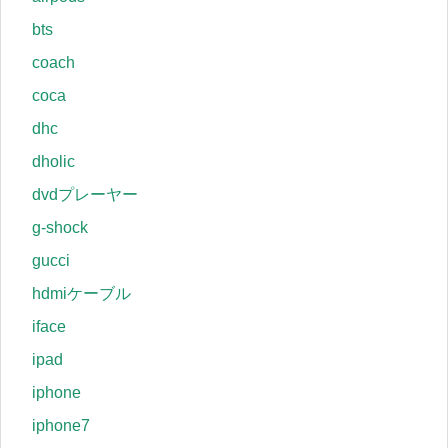
bts
coach
coca
dhc
dholic
dvdプレーヤー
g-shock
gucci
hdmiケーブル
iface
ipad
iphone
iphone7