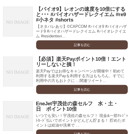
【バイオ9】レオンの速度を10倍にする
と･･･ #バイオハザードレクイエム #re9
#小ネタ #shorts
【ネタバレあり】©CAPCOM #バイオ9 #バイオハザ
ード9 #バイオハザードレクイエム #バイオレクイエ
ム #residentevi...
記事を読む
【必須】楽天Payポイント10倍！エント
リーしないと損！
楽天Payではお得なキャンペーンが開催中！初めて
利用する楽天Payを利用する方はもちろん、すでに
利用中の方もおトクに ...関連ツイート...
記事を読む
EneJet宇茂佐の森セルフ 水・土・
日 ポイント10倍
いつでも安い！宇茂佐の森セルフ！ 現金&一部ｸﾚｼﾞｯ
ﾄｶｰﾄﾞ払いでポイントがどんどん貯まる！ 貯めたポ
イントは給油や洗車で ...
記事を読む