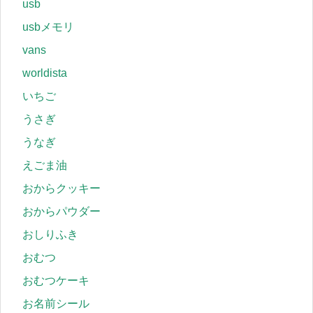
usb
usbメモリ
vans
worldista
いちご
うさぎ
うなぎ
えごま油
おからクッキー
おからパウダー
おしりふき
おむつ
おむつケーキ
お名前シール