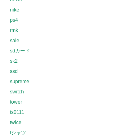
nike
ps4
rmk
sale
sdカード
sk2
ssd
supreme
switch
tower
ts0111
twice
tシャツ