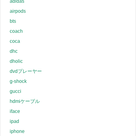
adidas
airpods
bts
coach
coca
dhc
dholic
dvdプレーヤー
g-shock
gucci
hdmiケーブル
iface
ipad
iphone