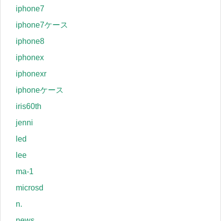
iphone7
iphone7ケース
iphone8
iphonex
iphonexr
iphoneケース
iris60th
jenni
led
lee
ma-1
microsd
n.
news