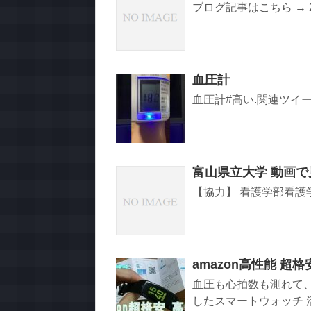
ブログ記事はこちら → 2025年
血圧計
血圧計#高い.関連ツイ
富山県立大学 動画
【協力】 看護学部看護
amazon高性能 
血圧も心拍数も測れて
したスマートウォッチ 活動