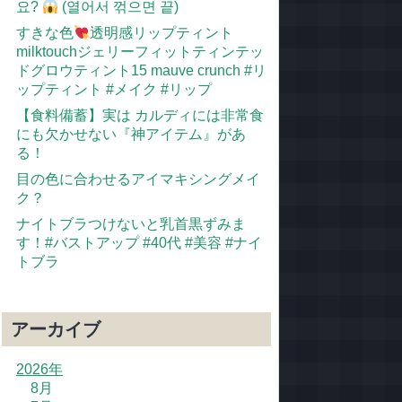
요?
(열어서 꺾으면 끝)
すきな色
透明感リップティント
milktouchジェリーフィットティンテッ
ドグロウティント15 mauve crunch #リ
ップティント #メイク #リップ
【食料備蓄】実は カルディには非常食
にも欠かせない『神アイテム』があ
る！
目の色に合わせるアイマキシングメイ
ク？
ナイトブラつけないと乳首黒ずみま
す！#バストアップ #40代 #美容 #ナイ
トブラ
アーカイブ
2026年
8月