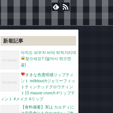
新着記事
아직도 파우치 바닥 뒤적거리며
찾으세요?
(열어서 꺾으면
끝)
すきな色
透明感リップティ
ント milktouchジェリーフィッ
トティンテッドグロウティン
ト15 mauve crunch #リップテ
ィント #メイク #リップ
【食料備蓄】実は カルディに