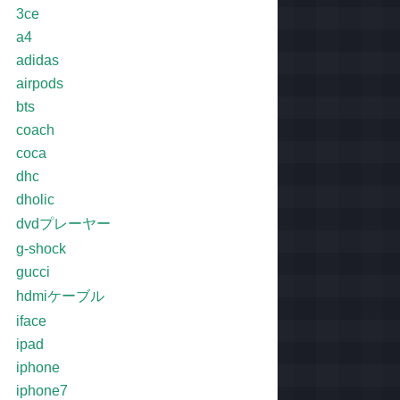
3ce
a4
adidas
airpods
bts
coach
coca
dhc
dholic
dvdプレーヤー
g-shock
gucci
hdmiケーブル
iface
ipad
iphone
iphone7