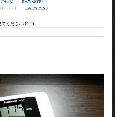
ください↓(^_^)
日