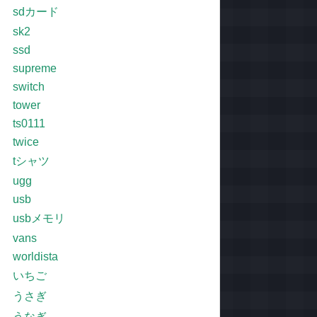
sdカード
sk2
ssd
supreme
switch
tower
ts0111
twice
tシャツ
ugg
usb
usbメモリ
vans
worldista
いちご
うさぎ
うなぎ