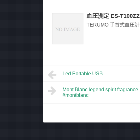
血圧測定 ES-T100ZZ
TERUMO 手首式血圧計 
Led Portable USB
Mont Blanc legend spirit fragranc
#montblanc