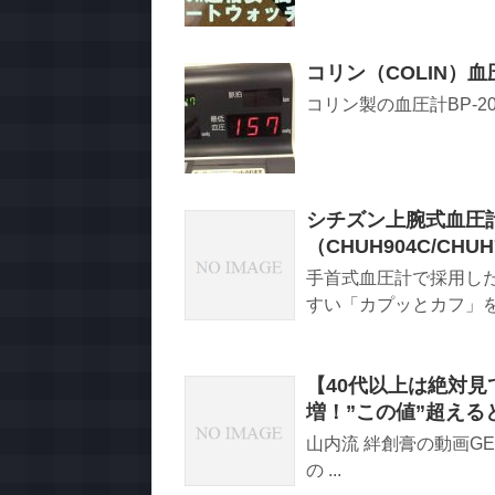
コリン（COLIN）血圧
コリン製の血圧計BP-
シチズン上腕式血圧
（CHUH904C/CHUH
手首式血圧計で採用し
すい「カプッとカフ」を採
【40代以上は絶対
増！”この値”超え
山内流 絆創膏の動画G
の ...