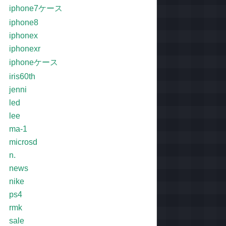
iphone7ケース
iphone8
iphonex
iphonexr
iphoneケース
iris60th
jenni
led
lee
ma-1
microsd
n.
news
nike
ps4
rmk
sale