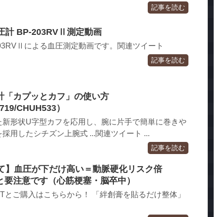
記事を読む
計 BP-203RVⅡ測定動画
203RVⅡによる血圧測定動画です。関連ツイート
記事を読む
計「カプッとカフ」の使い方
719/CHUH533）
た新形状U字型カフを応用し、腕に片手で簡単に巻きや
用したシチズン上腕式 ...関連ツイート ...
記事を読む
見て】血圧が下だけ高い＝動脈硬化リスク倍
ると要注意です（心筋梗塞・脳卒中）
ETとご購入はこちらから！ 「絆創膏を貼るだけ整体」