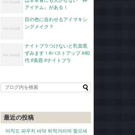
は非常食にも欠かせない『神
アイテム』がある！
目の色に合わせるアイマキシ
ングメイク？
ナイトブラつけないと乳首黒
ずみます！#バストアップ #40
代 #美容 #ナイトブラ
最近の投稿
아직도 파우치 바닥 뒤적거리며 찾으세