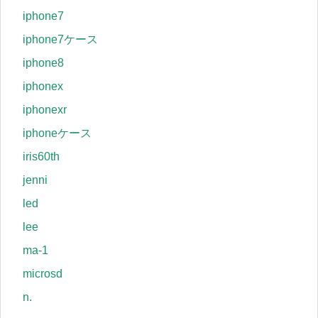
iphone7
iphone7ケース
iphone8
iphonex
iphonexr
iphoneケース
iris60th
jenni
led
lee
ma-1
microsd
n.