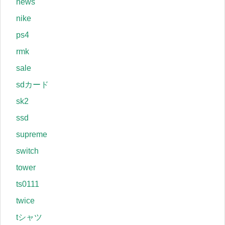
news
nike
ps4
rmk
sale
sdカード
sk2
ssd
supreme
switch
tower
ts0111
twice
tシャツ