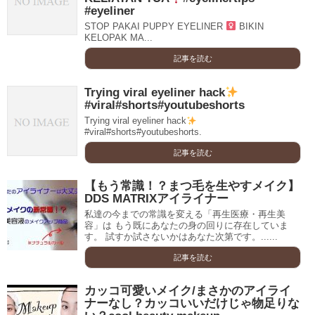
#eyeliner
STOP PAKAI PUPPY EYELINER ‍
BIKIN
KELOPAK MA...
記事を読む
Trying viral eyeliner hack
#viral#shorts#youtubeshorts
Trying viral eyeliner hack
#viral#shorts#youtubeshorts.
記事を読む
【もう常識！？まつ毛を生やすメイク】
DDS MATRIXアイライナー
私達の今までの常識を変える「再生医療・再生美
容」は もう既にあなたの身の回りに存在していま
す。 試すか試さないかはあなた次第です。......
記事を読む
カッコ可愛いメイク/まさかのアイライ
ナーなし？カッコいいだけじゃ物足りな