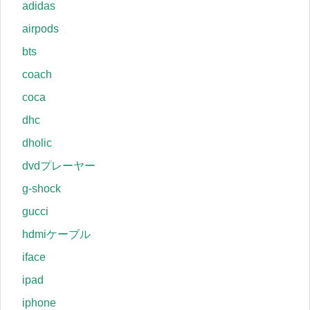
adidas
airpods
bts
coach
coca
dhc
dholic
dvdプレーヤー
g-shock
gucci
hdmiケーブル
iface
ipad
iphone