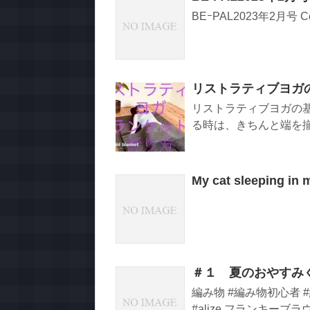
BEｰPAL2023年2月
リストラティブヨガ
リストラティブヨガの
る時は、きちんと端を揃え
My cat sleeping in 
＃１ 夏のおやすみ
編み物 #編み物初心者 #
#alize フランキーブラ