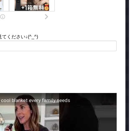
ください↓(^_^)
 cool blanket every family needs