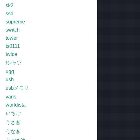
sk2
ssd
supreme
switch
tower
ts0111
twice
tシャツ
ugg
usb
usbメモリ
vans
worldista
いちご
うさぎ
うなぎ