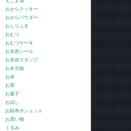
えごま油
おからクッキー
おからパウダー
おしりふき
おむつ
おむつケーキ
お名前シール
お名前スタンプ
お弁当箱
お米
お茶
お菓子
お試し
お財布ポシェット
お買い物
くるみ