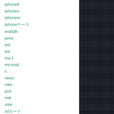
iphone8
iphonex
iphonexr
iphoneケース
iris60th
jenni
led
lee
ma-1
microsd
n.
news
nike
ps4
rmk
sale
sdカード