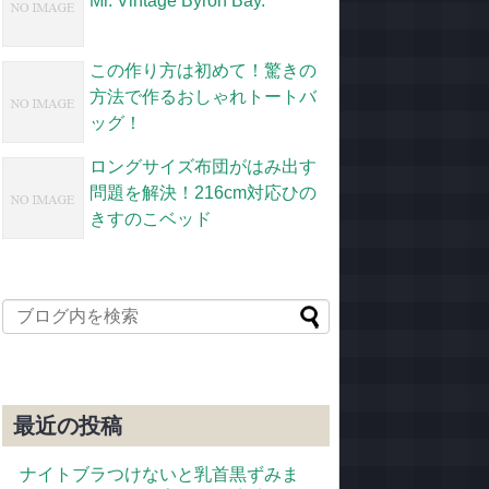
Mr. Vintage Byron Bay.
この作り方は初めて！驚きの
方法で作るおしゃれトートバ
ッグ！
ロングサイズ布団がはみ出す
問題を解決！216cm対応ひの
きすのこベッド
最近の投稿
ナイトブラつけないと乳首黒ずみま