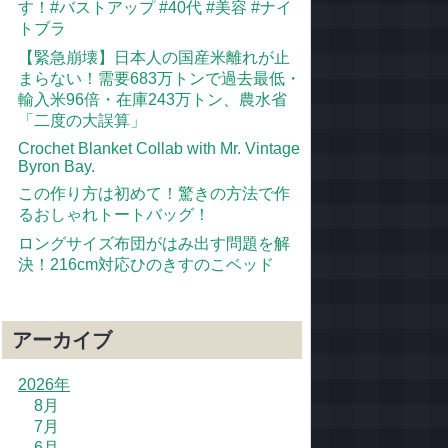
す！#バストアップ #40代 #美容 #ナイ
トブラ
【緊急崩壊】日本人の国産米離れが止
まらない！需要683万トンで過去最低・
輸入米96倍・在庫243万トン、農水省
「二度の大誤算」
Crochet Blanket Collab with Mr. Vintage
Byron Bay.
この作り方は初めて！驚きの方法で作
るおしゃれトートバッグ！
ロングサイズ布団がはみ出す問題を解
決！216cm対応ひのきすのこベッド
アーカイブ
2026年
8月
7月
6月