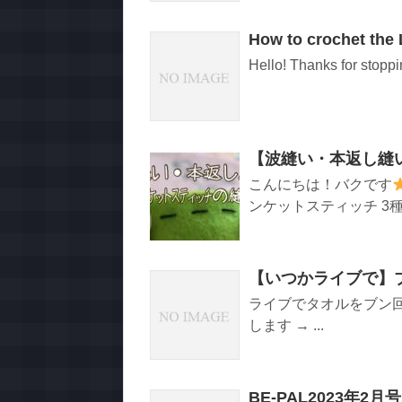
How to crochet the L
Hello! Thanks for stoppi
【波縫い・本返し縫
こんにちは！バクです
ンケットスティッチ 3種
【いつかライブで】ブラ
ライブでタオルをブン
します → ...
BE-PAL2023年2