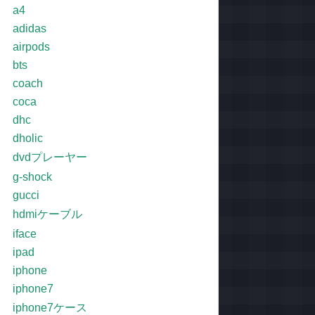
a4
adidas
airpods
bts
coach
coca
dhc
dholic
dvdプレーヤー
g-shock
gucci
hdmiケーブル
iface
ipad
iphone
iphone7
iphone7ケース