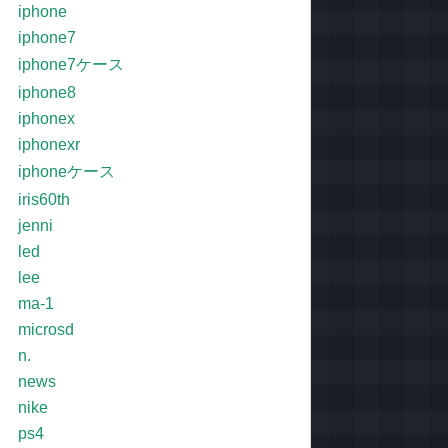
iphone
iphone7
iphone7ケース
iphone8
iphonex
iphonexr
iphoneケース
iris60th
jenni
led
lee
ma-1
microsd
n.
news
nike
ps4