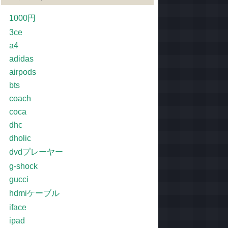
1000円
3ce
a4
adidas
airpods
bts
coach
coca
dhc
dholic
dvdプレーヤー
g-shock
gucci
hdmiケーブル
iface
ipad