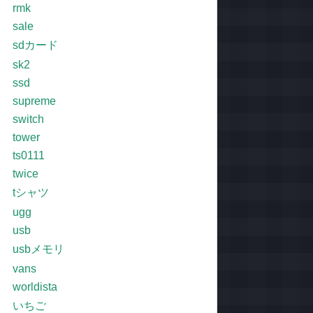
rmk
sale
sdカード
sk2
ssd
supreme
switch
tower
ts0111
twice
tシャツ
ugg
usb
usbメモリ
vans
worldista
いちご