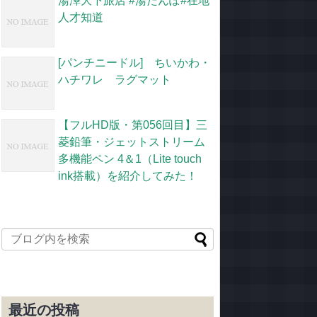
湯澤大下旅店 #湯たんぽ#在地
人才知道
[パンチニードル] ちいかわ・
ハチワレ ラグマット
【フルHD版・第056回目】三
菱鉛筆・ジェットストリーム
多機能ペン 4＆1（Lite touch
ink搭載）を紹介してみた！
最近の投稿