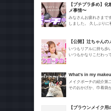
【プチプラ多め】化
メ事情〜
みなさんお疲れさまで
しました。 久しぶりに初
【公開】辻ちゃんの
いつもリアルに持ち歩
いつもかなりこだわってる
What's in my 
メイクポーチの紹介第二
そのおかげか、巾着袋が
【ブラウンメイク用