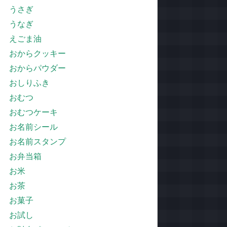
うさぎ
うなぎ
えごま油
おからクッキー
おからパウダー
おしりふき
おむつ
おむつケーキ
お名前シール
お名前スタンプ
お弁当箱
お米
お茶
お菓子
お試し