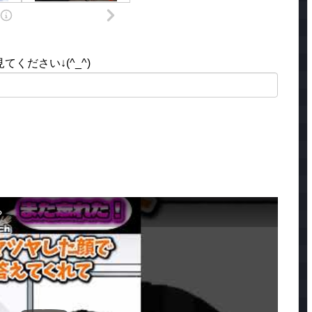
ください↓(^_^)
？