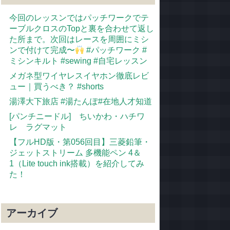
今回のレッスンではパッチワークでテ
ーブルクロスのTopと裏を合わせて返し
た所まで。次回はレースを周囲にミシ
ンで付けて完成〜
#パッチワーク #
ミシンキルト #sewing #自宅レッスン
メガネ型ワイヤレスイヤホン徹底レビ
ュー｜買うべき？ #shorts
湯澤大下旅店 #湯たんぽ#在地人才知道
[パンチニードル] ちいかわ・ハチワ
レ ラグマット
【フルHD版・第056回目】三菱鉛筆・
ジェットストリーム 多機能ペン 4＆
1（Lite touch ink搭載）を紹介してみ
た！
アーカイブ