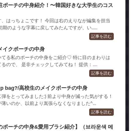
粧ポーチの中身紹介！〜韓国好きな大学生のコス
す、はっちょこです！ 今回は右のえりなが編集を担当
期のような字幕に戻してみたんですが、い.....
記事を読む
メイクポーチの中身
いてる私のポーチの中身をご紹介♡ 特に目のまわりは
ので、 是非チェックしてみてね！ 提供：....
記事を読む
makeup bag?/高校生のメイクポーチの中身
弾をとってみました:) 前より中身が減った気がする！
薄いのか、以前より嵩張らなくなりました^...
記事を読む
のポーチの中身&愛用ブラシ紹介】（브라운색 메