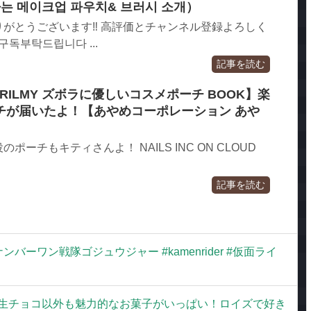
는 메이크업 파우치& 브러시 소개）
がとうございます‼︎ 高評価とチャンネル登録よろしく
독부탁드립니다 ...
記事を読む
 × BRILMY ズボラに優しいコスメポーチ BOOK】楽
チが届いたよ！【あやめコーポレーション あや
ーチもキティさんよ！ NAILS INC ON CLOUD
記事を読む
バーワン戦隊ゴジュウジャー #kamenrider #仮面ライ
】生チョコ以外も魅力的なお菓子がいっぱい！ロイズで好き