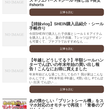
ス #ウエハース #シール #推し活 #長女
#shorts
記事を読む
【姉妹vlog】SHEIN購入品紹介・シール
手帳作り
今回SHEINで購入した子供服とシール１６アイテム
を購入しました。 夏の子供服、Tシャツはデザイン
も可愛くて、プチプラでおすすめなん ....
記事を読む
【年越しどうしてる？】半額シールハン
ターでんぽいの年末年始の買い出し報
告！こんなにお得に買えました
年末年始どんな過ごし方してるの？ 我が家はこんな
かんじです。 #年末年始 #年越し #買い出し #でんぽ
い 出演 でんぽい ...
記事を読む
あの懐かしい「プリントシール機」をス
マホ対応のオモチャで再現！「青春のプ