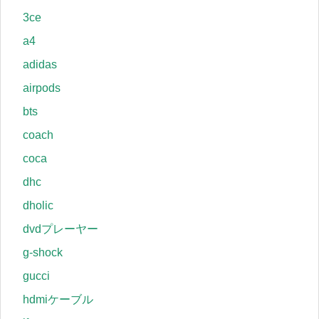
3ce
a4
adidas
airpods
bts
coach
coca
dhc
dholic
dvdプレーヤー
g-shock
gucci
hdmiケーブル