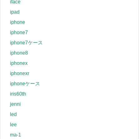
iface
ipad
iphone
iphone7
iphone7ケース
iphone8
iphonex
iphonexr
iphoneケース
iris60th
jenni
led
lee
ma-1