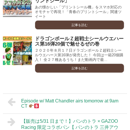
リントシール」
あの懐かしい「プリントシール機」をスマホ対応の
オモチャで再現！「青春のプリントシール」関連ツ
イート
記事を読む
ドラゴンボールＺ超戦士シールウエハー
ス第16弾20個で魅せるぜの巻
２０２０年８月１７日ドラゴンボールＺ超戦士シー
ルウエハース第16弾が発売した！ 今回は一箱20個購
入！ 全２７種あるうち！まだ動画内で最...
記事を読む
Episode w/ Matt Chandler airs tomorrow at 9am
CT
【販売は5/31 日まで！】パンのトラ × GAZOO
Racing 限定コラボパン【 パンのトラ 三井アウ