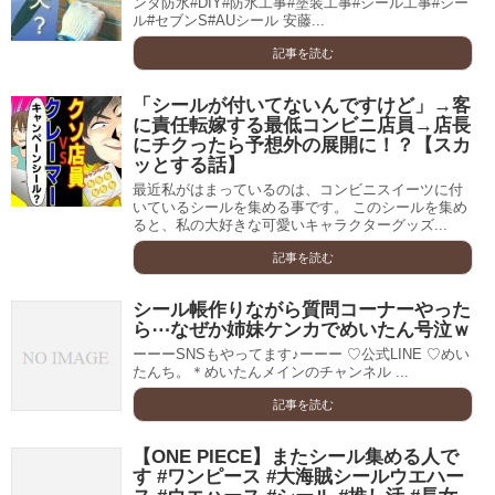
ンダ防水#DIY#防水工事#塗装工事#シール工事#シー
ル#セブンS#AUシール 安藤...
記事を読む
「シールが付いてないんですけど」→客
に責任転嫁する最低コンビニ店員→店長
にチクったら予想外の展開に！？【スカ
ッとする話】
最近私がはまっているのは、コンビニスイーツに付
いているシールを集める事です。 このシールを集め
ると、私の大好きな可愛いキャラクターグッズ...
記事を読む
シール帳作りながら質問コーナーやった
ら⋯なぜか姉妹ケンカでめいたん号泣ｗ
ーーーSNSもやってます♪ーーー ♡公式LINE ♡めい
たんち。＊めいたんメインのチャンネル ...
記事を読む
【ONE PIECE】またシール集める人で
す #ワンピース #大海賊シールウエハー