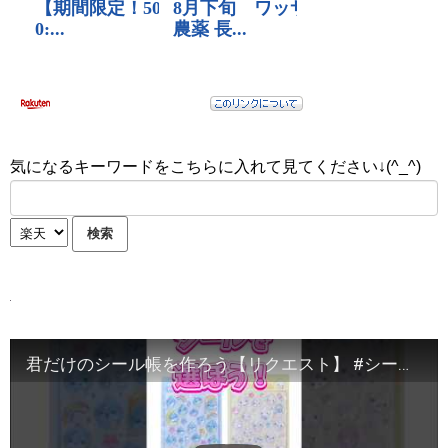
気になるキーワードをこちらに入れて見てください↓(^_^)
君だけのシール帳を作ろう【リクエスト】 #シール #シール帳 #ボンボンドロップシール #人気になりたい #ばずりたい #ばずれ #short #shorts