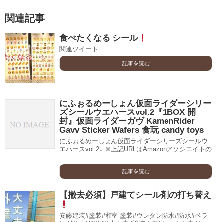
関連記事
食べたくなる シール
関連ツイート
記事を読む
にふぉるめーしょん仮面ライダーシリー
ズシールウエハースvol.2『1BOX 開
封』仮面ライダーガヴ KamenRider
Gavv Sticker Wafers 食玩 candy toys
にふぉるめーしょん仮面ライダーシリーズシールウ
エハースvol.2↓ ※上記URLはAmazonアソシエイトの
...
記事を読む
【撤去必須】戸建てシール剤の打ち替え
安藤建装#塗装#和室 塗装#ウレタン防水#防水#ベラ