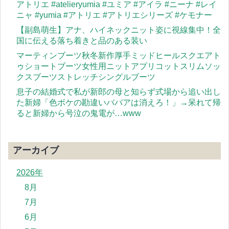
アトリエ #atelieryumia #ユミア #アイラ #ニーナ #レイ
ニャ #yumia #アトリエ #アトリエシリーズ #ケモナー
【副島萌生】アナ、ハイネックニット姿に視線集中！全
国に伝える落ち着きと品のある装い
マーティンブーツ秋冬新作厚手ミッドヒールスクエアト
ゥショートブーツ女性用ニットアプリコットスリムソッ
クスブーツストレッチシングルブーツ
息子の結婚式で私が新郎の母と知らず式場から追い出し
た新婦「色ボケの勘違いババアは消えろ！」→呆れて帰
ると新婦から号泣の鬼電が…www
アーカイブ
2026年
8月
7月
6月