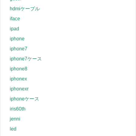
hdmiケーブル
iface
ipad
iphone
iphone7
iphone7ケース
iphone8
iphonex
iphonexr
iphoneケース
iris60th
jenni
led