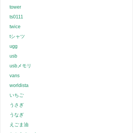
tower
ts0111
twice
tシャツ
ugg
usb
usbメモリ
vans
worldista
いちご
うさぎ
うなぎ
えごま油