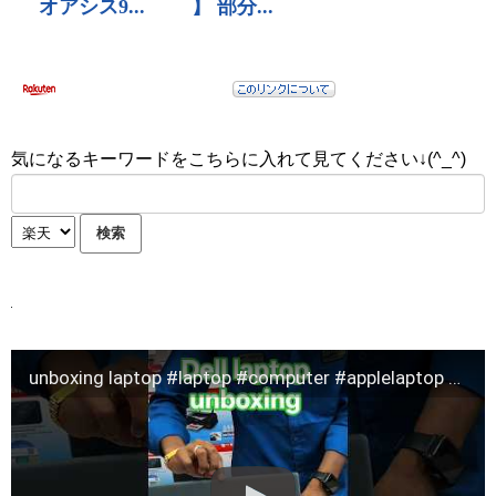
気になるキーワードをこちらに入れて見てください↓(^_^)
unboxing laptop #laptop #computer #applelaptop #trending #khesari #viral #yoitubeshorts