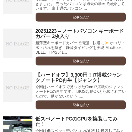
きました。 売ったパソコンは過去の動画で紹介して
います。 富士通のパソコン ...
記事を読む
20251223 – ノートパソコン キーボード
カバー 2枚入り
超薄型キーボードカバーで清潔・快適に
ホコリ・
水・汚れを防ぎ、静音タイピングを実現 MacBook、
DELL、HPなど1...
記事を読む
【ハードオフ】3,300円！i7搭載ジャン
クノートPC再生【ジャンク】
今回はハードオフで見つけたCore i7搭載のジャンク
ノートPCの再生です。 BIOS起動OKと記載されてい
たので、動かないという .....
記事を読む
低スぺノートPCのCPUを換装してみ
た！
今回は低スペック帯パソコンのCPUを換装してみま