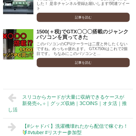
した！ 是非チャンネル登録お願いします!関連ツイー
ト
記事を読む
1500(＋税)でGTX〇〇〇搭載のジャンク
パソコンを買ってきた
このパソコンのCPUクーラーは二度と外したくない
ですね。めっちゃ疲れます。 GTX750tiはこれで2個
目です。 ちなみにこのパソコンと...
記事を読む
スリコからカードが大量に収納できるケースが
新発売⟡₊ ⊹｜グッズ収納｜3COINS｜オタ活｜推
し活
【#シャドバ 】洗濯機壊れたから配信で稼ぐわ！
#vtuber #リスナー参加型