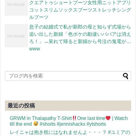
クエアトゥショートブーツ女性用ニットアプリ
コットスリムソックスブーツストレッチシング
ルブーツ
息子の結婚式で私が新郎の母と知らず式場から
追い出した新婦「色ボケの勘違いババアは消え
ろ！」→呆れて帰ると新婦から号泣の鬼電が…
www
最近の投稿
GRWM in Thalapathy T-Shirt
One last time
| Watch
till the end
#shorts #jennishacks #ytshorts
レイニャは抱き枕にはなれませんよ・・・？ #ユミアの