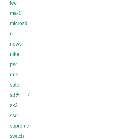
lee
ma-1
microsd
n.
news
nike
ps4
rmk
sale
sdカード
sk2
ssd
supreme
switch