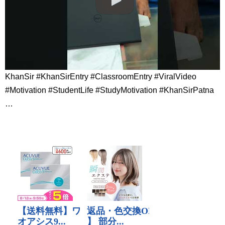
KhanSir​ #KhanSirEntry​ #ClassroomEntry​ #ViralVideo​
#Motivation​ #StudentLife​ #StudyMotivation​ #KhanSirPatna​
…