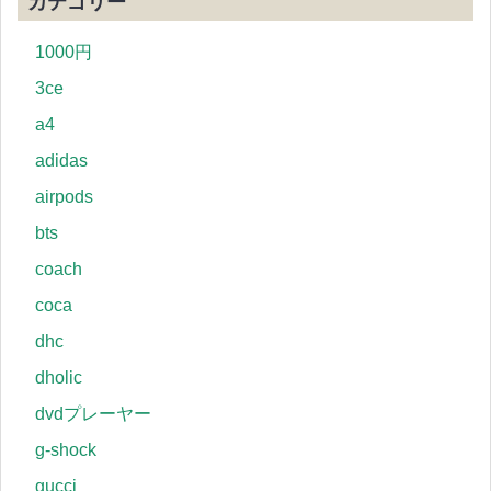
カテゴリー
1000円
3ce
a4
adidas
airpods
bts
coach
coca
dhc
dholic
dvdプレーヤー
g-shock
gucci