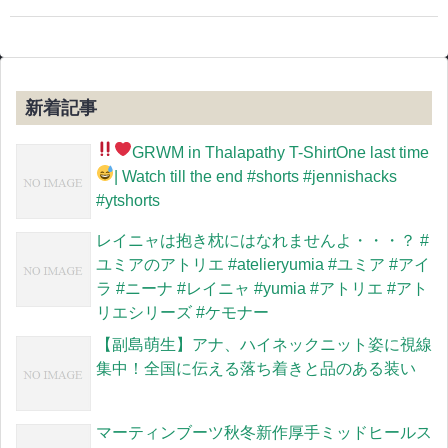
新着記事
GRWM in Thalapathy T-Shirt
One last time
| Watch till the end
#shorts #jennishacks
#ytshorts
レイニャは抱き枕にはなれませんよ・・・？ #
ユミアのアトリエ #atelieryumia #ユミア #アイ
ラ #ニーナ #レイニャ #yumia #アトリエ #アト
リエシリーズ #ケモナー
【副島萌生】アナ、ハイネックニット姿に視線
集中！全国に伝える落ち着きと品のある装い
マーティンブーツ秋冬新作厚手ミッドヒールス