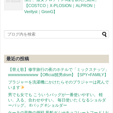
【COSTCO｜X-PLOSION｜ALPRON｜
Verifyst｜GronG】
最近の投稿
【替え歌】修学旅行の夜のホテルで「ミックスナッツ」
wwwwwwwwww【Official髭男dism】【SPY×FAMILY】
ブラジャーを洗濯機にかけたらそのブラジャーは死んで
います
男でも女でも こういうバッグが一番使いやすい。 軽
い、入る、合わせやすい。 毎日使いたくなるショルダ
ーバッグ。 #バッグ #ショルダー
ケーキの装飾の挑戦 風船ガムvsチョコレートフード | お