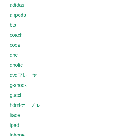
adidas
airpods
bts
coach
coca
dhc
dholic
dvdプレーヤー
g-shock
gucci
hdmiケーブル
iface
ipad
iphone