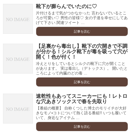
靴下が膨らんでいたのに♡
片付けるまで気がつかなかった 言わないでいるとこ
ろが可愛い♡ 男性の皆様♡ 女の子達を幸せにしてあ
げて下さい.関連ツイート ...
記事を読む
【足裏から毒出し】靴下の穴開きで不調
が分かる！シルク靴下が毒を吸って穴が
開く！色が付く！
冷えとりをしているとシルクの靴下に穴が開くこと
があります。 実は毒出し（デトックス）。 開いたと
ころによって内臓のどの毒 ...
記事を読む
速乾性もあってスニーカーにも！レトロ
な穴あきソックスで春を先取り
【番組の概要】 自称くつした博士のモリイチが大好
きなモノ•コトについて熱く語る番組!! いつも履いて
いて、身近なアイテム ...
記事を読む