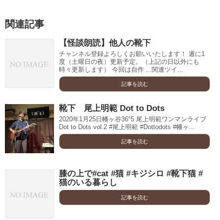
関連記事
【怪談朗読】他人の靴下
チャンネル登録よろしくお願いいたします！ 週に1
度（土曜日の夜）更新予定。（上記の日以外にも
時々更新します） 今回は自作 ...関連ツイ...
記事を読む
靴下 尾上明範 Dot to Dots
2020年1月25日幡ヶ谷36°5 尾上明範ワンマンライブ
Dot to Dots vol.2 #尾上明範 #Dottodots #幡ヶ...
記事を読む
膝の上で#cat #猫 #キジシロ #靴下猫 #
猫のいる暮らし
記事を読む