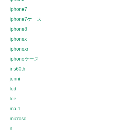
iphone7
iphone7ケース
iphone8
iphonex
iphonexr
iphoneケース
iris60th
jenni
led
lee
ma-1
microsd
n.