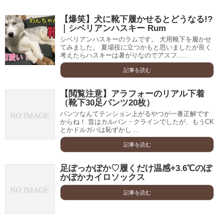
【爆笑】犬に靴下履かせるとどうなる!?
｜シベリアンハスキー Rum
シベリアンハスキーのラムです。 犬用靴下を履かせ
てみました。 夏場役に立つかもと思いましたが良く
考えたらハスキーは暑がりなのでアスフ.....
記事を読む
【閲覧注意】アラフォーのリアル下着
（靴下30足パンツ20枚）
パンツなんてテンション上がるやつが一番正解です
からね！ 昔はカルバン・クラインでしたが、もうCK
とかドルガバは恥ずかし ...
記事を読む
足ぽっかぽか♡履くだけ温感+3.6℃のぽ
かぽかカイロソックス
記事を読む