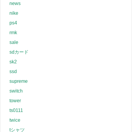
news
nike
ps4
rmk
sale
sdカード
sk2
ssd
supreme
switch
tower
ts0111
twice
tシャツ