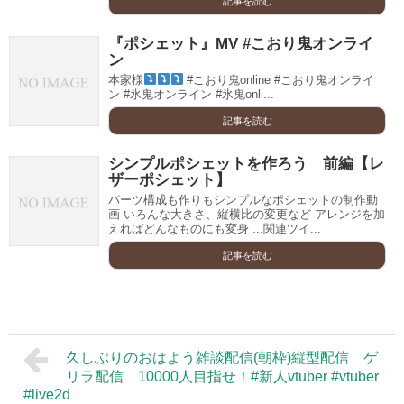
記事を読む
『ポシェット』MV #こおり鬼オンライ
ン
本家様
#こおり鬼online #こおり鬼オンライ
ン #氷鬼オンライン #氷鬼onli...
記事を読む
シンプルポシェットを作ろう 前編【レ
ザーポシェット】
パーツ構成も作りもシンプルなポシェットの制作動
画 いろんな大きさ、縦横比の変更など アレンジを加
えればどんなものにも変身 ...関連ツイ...
記事を読む
久しぶりのおはよう雑談配信(朝枠)縦型配信 ゲ
リラ配信 10000人目指せ！#新人vtuber #vtuber
#live2d