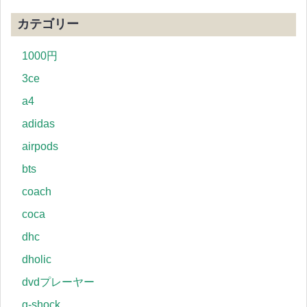
カテゴリー
1000円
3ce
a4
adidas
airpods
bts
coach
coca
dhc
dholic
dvdプレーヤー
g-shock