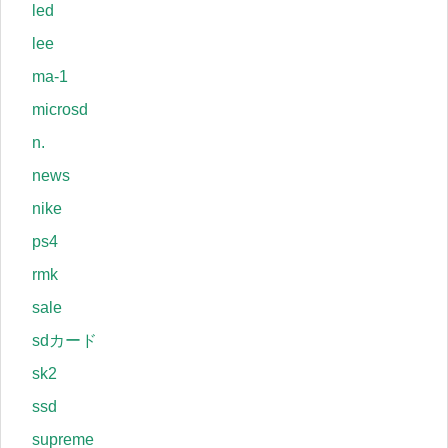
led
lee
ma-1
microsd
n.
news
nike
ps4
rmk
sale
sdカード
sk2
ssd
supreme