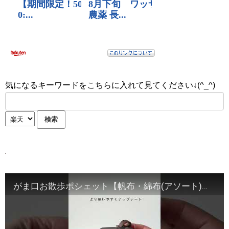
気になるキーワードをこちらに入れて見てください↓(^_^)
がま口お散歩ポシェット【帆布・綿布(アソート)】 がま口の専門店 AYANOKOJI #京都 #がま口 #ベストセラー #ギフトにおすすめ #ポシェット