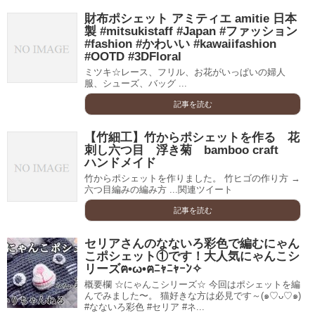
財布ポシェット アミティエ amitie 日本
製 #mitsukistaff #Japan #ファッション
#fashion #かわいい #kawaiifashion
#OOTD #3DFloral
ミツキ☆レース、フリル、お花がいっぱいの婦人
服、シューズ、バッグ ...
記事を読む
【竹細工】竹からポシェットを作る 花
刺し六つ目 浮き菊 bamboo craft
ハンドメイド
竹からポシェットを作りました。 竹ヒゴの作り方 →
六つ目編みの編み方 ...関連ツイート
記事を読む
セリアさんのなないろ彩色で編むにゃん
こポシェット①です！大人気にゃんこシ
リーズฅ•ω•ฅﾆｬﾆｬｰﾝ✧
概要欄 ☆にゃんこシリーズ☆ 今回はポシェットを編
んでみました〜。 猫好きな方は必見です～(๑♡ᴗ♡๑)
#なないろ彩色 #セリア #ネ...