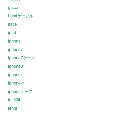
gucci
hdmiケーブル
iface
ipad
iphone
iphone7
iphone7ケース
iphone8
iphonex
iphonexr
iphoneケース
iris60th
jenni