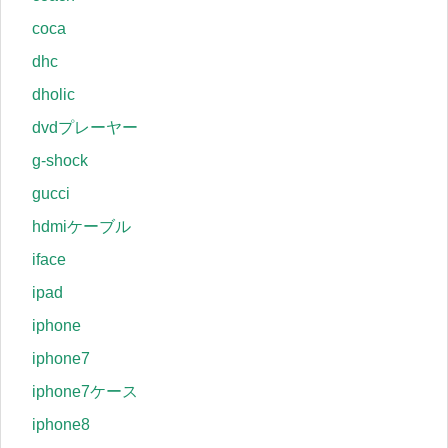
coca
dhc
dholic
dvdプレーヤー
g-shock
gucci
hdmiケーブル
iface
ipad
iphone
iphone7
iphone7ケース
iphone8