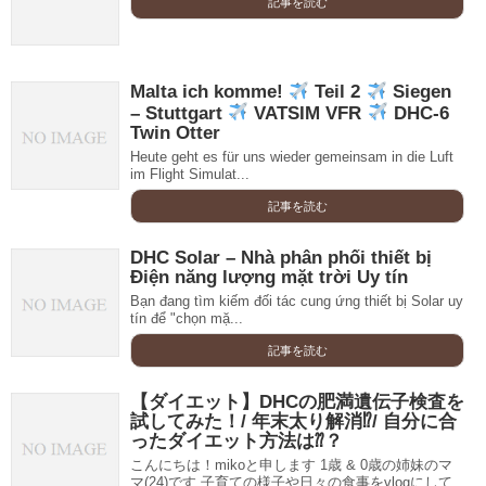
記事を読む
Malta ich komme!
Teil 2
Siegen
– Stuttgart
VATSIM VFR
DHC-6
Twin Otter
Heute geht es für uns wieder gemeinsam in die Luft
im Flight Simulat...
記事を読む
DHC Solar – Nhà phân phối thiết bị
Điện năng lượng mặt trời Uy tín
Bạn đang tìm kiếm đối tác cung ứng thiết bị Solar uy
tín để "chọn mặ...
記事を読む
【ダイエット】DHCの肥満遺伝子検査を
試してみた！/ 年末太り解消⁉︎/ 自分に合
ったダイエット方法は⁇？
こんにちは！mikoと申します 1歳 & 0歳の姉妹のマ
マ(24)です 子育ての様子や日々の食事をvlogにして