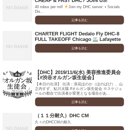
CHEAP & FAST DHC? JOIN US!
40 robux per mil!
Join my DHC server: • Socials
Dis...
記事を読む
CHARTER FLIGHT Dedalo Fly DHC-8
FULL TAKEOFF Chicago
Lafayette
記事を読む
【DHC】2019/11/6(水) 美容推進委員会
【#渋谷オルガン坂生徒会】
【本日の出演】 出演：浪花ほのか（ほのばび）、山
之内すず、鮎川太陽 #オルガン坂生徒会 ※スケジュ
ールの都合で出演者が変更となる場合があ...
記事を読む
（１１分耐久）DHC CM
久々のDHCCMの耐久.