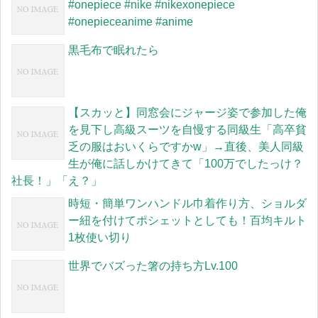
#onepiece #nike #nikexonepiece
#onepieceanime #anime
黒毛布で眠れたら
【スカッと】同窓会にジャージ姿で参加した俺
を見下し高級スーツを自慢する同級生「高卒貧
乏の服はおいくらですかw」→直後、美人同級
生が俺に話しかけてきて「100万でしたっけ？
社長！」「え？」
時短・簡単ワンハンドル巾着作り方、ショルダ
ー紐を付けてポシェットとしても！百均キルト
1枚使い切り
世界でバズった箸の持ち方Lv.100