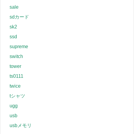
sale
sdカード
sk2
ssd
supreme
switch
tower
ts0111
twice
tシャツ
ugg
usb
usbメモリ