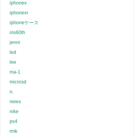
iphonex
iphonexr
iphoneケース
iris60th
jenni
led
lee
ma-1
microsd
n.
news
nike
ps4
rmk