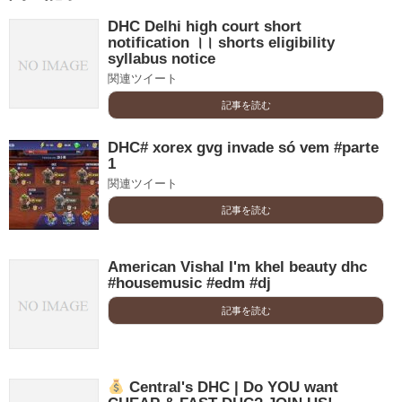
DHC Delhi high court short
notification ।। shorts eligibility
syllabus notice
関連ツイート
記事を読む
DHC# xorex gvg invade só vem #parte
1
関連ツイート
記事を読む
American Vishal I'm khel beauty dhc
#housemusic #edm #dj
記事を読む
Central's DHC | Do YOU want