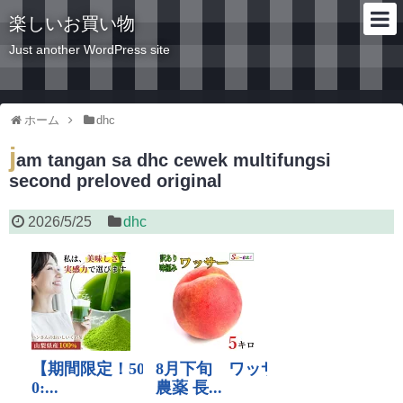
楽しいお買い物
Just another WordPress site
ホーム
dhc
j
am tangan sa dhc cewek multifungsi
second preloved original
2026/5/25
dhc