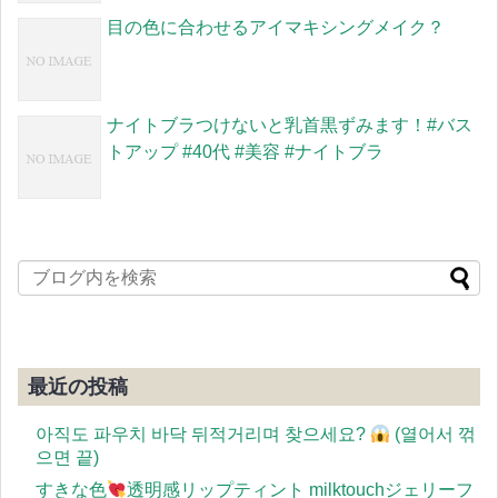
目の色に合わせるアイマキシングメイク？
ナイトブラつけないと乳首黒ずみます！#バス
トアップ #40代 #美容 #ナイトブラ
最近の投稿
아직도 파우치 바닥 뒤적거리며 찾으세요?
(열어서 꺾
으면 끝)
すきな色
透明感リップティント milktouchジェリーフ