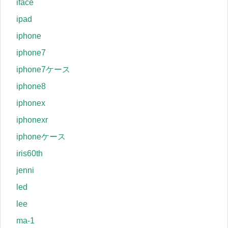
iface
ipad
iphone
iphone7
iphone7ケース
iphone8
iphonex
iphonexr
iphoneケース
iris60th
jenni
led
lee
ma-1