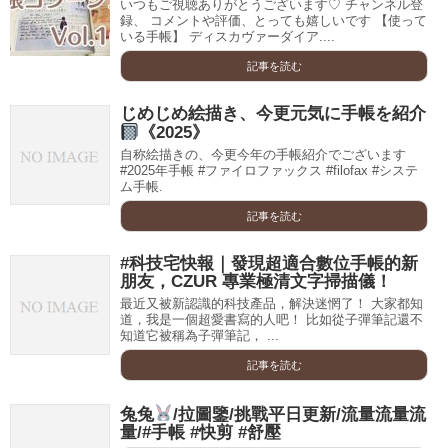
いつもご視聴ありがとうございます♡ チャンネル登
録、 コメントや評価、とっても嬉しいです 【使って
いる手帳】 ディスカヴァーダイア....
記事を読む
じめじめ絵描き、今更元気に手帳を紹介
《2025》
自称絵描きの、今更今年の手帳紹介でございます
#2025年手帳 #ファイロファックス #filofax #システ
ム手帳.
記事を読む
#科技宅快報｜發現超適合數位手帳的新
朋友，CZUR 專業極清文字掃描儀！
最近又被新認識的科技產品，解決迷惘了！ 大家都知
道，我是一個超愛書寫的人吧！ 比如從子彈筆記還不
知道它被稱為子彈筆記， ...
記事を読む
兔兔
/拉圖鑒/挑戰平日更新/流量流量流
量/#手帳 #快剪 #舒壓