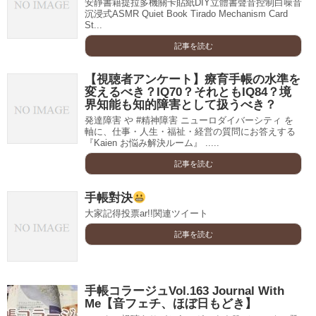
安靜書籍提拉多機關卡貼紙DIY立體書聲音控制白噪音
沉浸式ASMR Quiet Book Tirado Mechanism Card
St...
記事を読む
【視聴者アンケート】療育手帳の水準を
変えるべき？IQ70？それともIQ84？境
界知能も知的障害として扱うべき？
発達障害 や #精神障害 ニューロダイバーシティ を
軸に、仕事・人生・福祉・経営の質問にお答えする
『Kaien お悩み解決ルーム』 .....
記事を読む
手帳對決
大家記得投票ar!!関連ツイート
記事を読む
手帳コラージュVol.163 Journal With
Me【音フェチ、ほぼ日もどき】