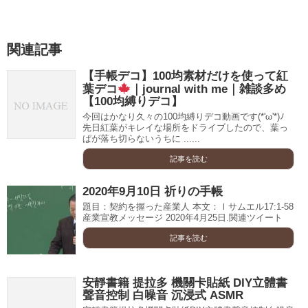
関連記事
【手帳デコ】100均素材だけを使って紅
葉デコ
｜journal with me｜雑談多め
【100均縛りデコ】
今回はかなり久々の100均縛りデコ動画です(*'ω'*)ﾉ
先日紅葉がキレイな場所をドライブしたので、葉っ
ぱが落ち切らないうちに ......
記事を読む
2020年9月10日 祈りの手帳
題目：契約を握った産業人 本文：Ⅰサムエル17:1-58
産業宣教メッセージ 2020年4月25日.関連ツイート
記事を読む
安靜書籍 提拉多 機關卡貼紙 DIY立體書
聲音控制 白噪音 沉浸式 ASMR