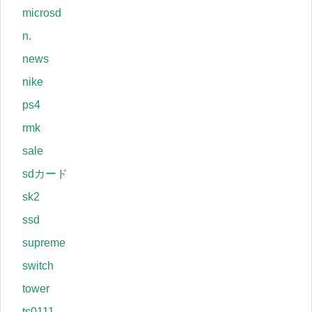
microsd
n.
news
nike
ps4
rmk
sale
sdカード
sk2
ssd
supreme
switch
tower
ts0111