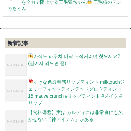
を全力で阻止する三毛猫ちゃん
三毛猫のテン
カちゃん
新着記事
아직도 파우치 바닥 뒤적거리며 찾으세요?
(열어서 꺾으면 끝)
すきな色
透明感リップティント milktouchジ
ェリーフィットティンテッドグロウティント
15 mauve crunch #リップティント #メイク #
リップ
【食料備蓄】実は カルディには非常食にも欠
かせない『神アイテム』がある！