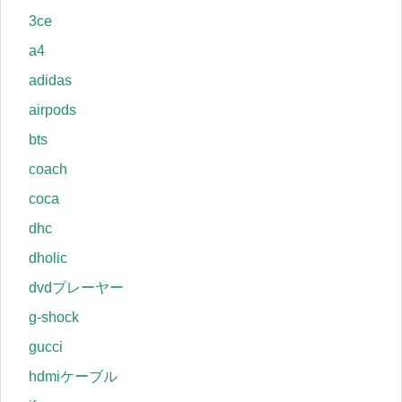
3ce
a4
adidas
airpods
bts
coach
coca
dhc
dholic
dvdプレーヤー
g-shock
gucci
hdmiケーブル