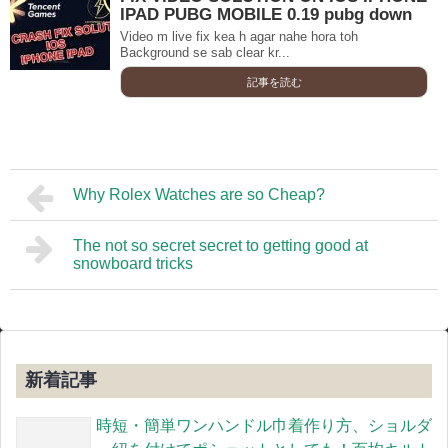
IPAD PUBG MOBILE 0.19 pubg down
Video m live fix kea h agar nahe hora toh
Background se sab clear kr...
記事を読む
Why Rolex Watches are so Cheap?
The not so secret secret to getting good at
snowboard tricks
新着記事
時短・簡単ワンハンドル巾着作り方、ショルダ