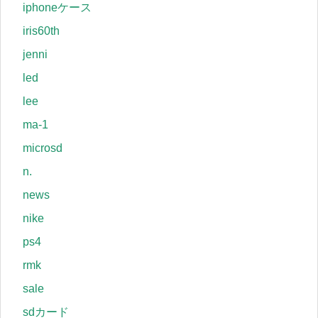
iphoneケース
iris60th
jenni
led
lee
ma-1
microsd
n.
news
nike
ps4
rmk
sale
sdカード