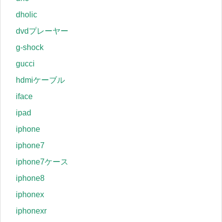
dholic
dvdプレーヤー
g-shock
gucci
hdmiケーブル
iface
ipad
iphone
iphone7
iphone7ケース
iphone8
iphonex
iphonexr