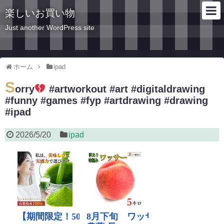
楽しいお買い物
Just another WordPress site
ホーム
ipad
S
orry
#artworkout #art #digitaldrawing
#funny #games #fyp #artdrawing #drawing
#ipad
2026/5/20
ipad