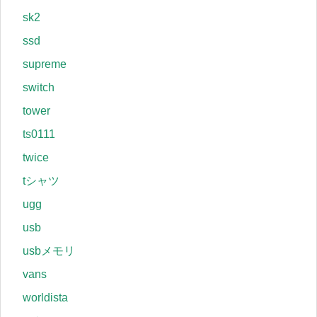
sk2
ssd
supreme
switch
tower
ts0111
twice
tシャツ
ugg
usb
usbメモリ
vans
worldista