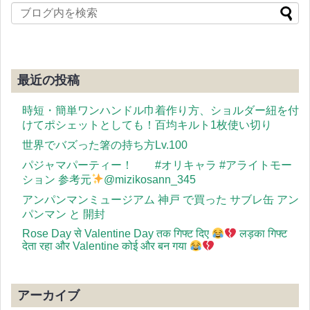
最近の投稿
時短・簡単ワンハンドル巾着作り方、ショルダー紐を付
けてポシェットとしても！百均キルト1枚使い切り
世界でバズった箸の持ち方Lv.100
パジャマパーティー！ #オリキャラ #アライトモー
ション 参考元
@mizikosann_345
アンパンマンミュージアム 神戸 で買った サブレ缶 アン
パンマン と 開封
Rose Day से Valentine Day तक गिफ्ट दिए
लड़का गिफ्ट
देता रहा और Valentine कोई और बन गया
アーカイブ