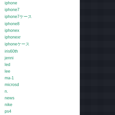
iphone
iphone7
iphone7ケース
iphone8
iphonex
iphonexr
iphoneケース
iris60th
jenni
led
lee
ma-1
microsd
n.
news
nike
ps4