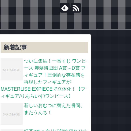
新着記事
ついに集結！一番くじ ワンピ
ース 赤髪海賊団 A賞～D賞 フ
ィギュア！圧倒的な存在感を
再現したフィギュアが
MASTERLISE EXPIECEで立体化！【フ
ィギュア/りあらいず/ワンピース】
新しいおむつに替えた瞬間、
またうんち！