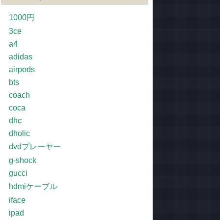
1000円
3ce
a4
adidas
airpods
bts
coach
coca
dhc
dholic
dvdプレーヤー
g-shock
gucci
hdmiケーブル
iface
ipad