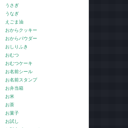
うさぎ
うなぎ
えごま油
おからクッキー
おからパウダー
おしりふき
おむつ
おむつケーキ
お名前シール
お名前スタンプ
お弁当箱
お米
お茶
お菓子
お試し