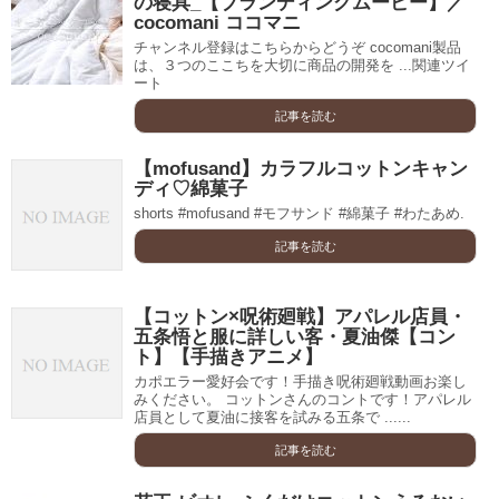
の寝具_【ブランディングムービー】／
cocomani ココマニ
チャンネル登録はこちらからどうぞ cocomani製品
は、３つのここちを大切に商品の開発を ...関連ツイ
ート
記事を読む
【mofusand】カラフルコットンキャン
ディ♡綿菓子
shorts #mofusand #モフサンド #綿菓子 #わたあめ.
記事を読む
【コットン×呪術廻戦】アパレル店員・
五条悟と服に詳しい客・夏油傑【コン
ト】【手描きアニメ】
カポエラー愛好会です！手描き呪術廻戦動画お楽し
みください。 コットンさんのコントです！アパレル
店員として夏油に接客を試みる五条で ......
記事を読む