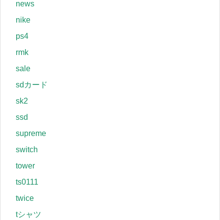
news
nike
ps4
rmk
sale
sdカード
sk2
ssd
supreme
switch
tower
ts0111
twice
tシャツ