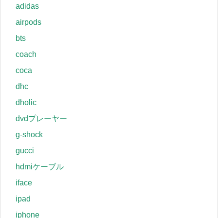
adidas
airpods
bts
coach
coca
dhc
dholic
dvdプレーヤー
g-shock
gucci
hdmiケーブル
iface
ipad
iphone