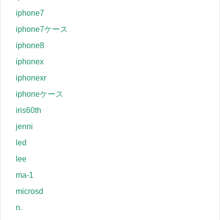
iphone7
iphone7ケース
iphone8
iphonex
iphonexr
iphoneケース
iris60th
jenni
led
lee
ma-1
microsd
n.