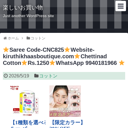
楽しいお買い物
Just another WordPress site
ホーム
コットン
Saree Code-CNC825
Website-
kiruthikhaasboutique.com
Chettinad
Cotton
Rs.1250
WhatsApp 9940181966
2026/5/19
コットン