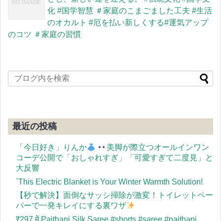
化 #国学智慧 ＃家庭のこまごました工夫 #生活
のオカルト #厄を払い新しくする#運気アップ
のコツ ＃家庭の習慣
最近の投稿
「今日好き」りんか
美脚が際立つオールインワン
コーデ公開で「おしゃれすぎ」「可愛すぎて二度見」と
大反響
`This Electric Blanket is Your Winter Warmth Solution!
【秒で解決】面倒なサッシ掃除が激変！トイレットペー
パーで一発キレイにする裏ワザ
​₹297 में Paithani Silk Saree #shorts #saree #paithani