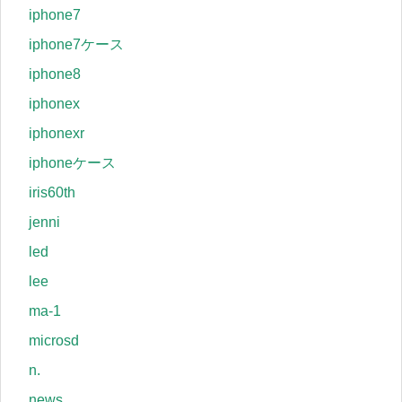
iphone7
iphone7ケース
iphone8
iphonex
iphonexr
iphoneケース
iris60th
jenni
led
lee
ma-1
microsd
n.
news