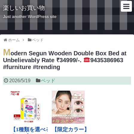
楽しいお買い物
Just another WordPress site
ホーム
ベッド
M
odern Segun Wooden Double Box Bed at
Unbelievably Rate ₹34999/-.
9435386963
#furniture #trending
2026/5/19
ベッド