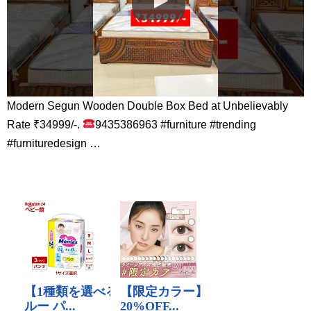
Modern Segun Wooden Double Box Bed at Unbelievably
Rate ₹34999/-.
9435386963 #furniture #trending
#furnituredesign …