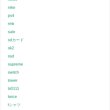
nike
ps4
rmk
sale
sdカード
sk2
ssd
supreme
switch
tower
ts0111
twice
tシャツ