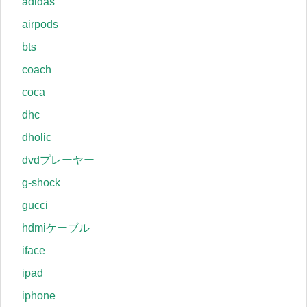
adidas
airpods
bts
coach
coca
dhc
dholic
dvdプレーヤー
g-shock
gucci
hdmiケーブル
iface
ipad
iphone