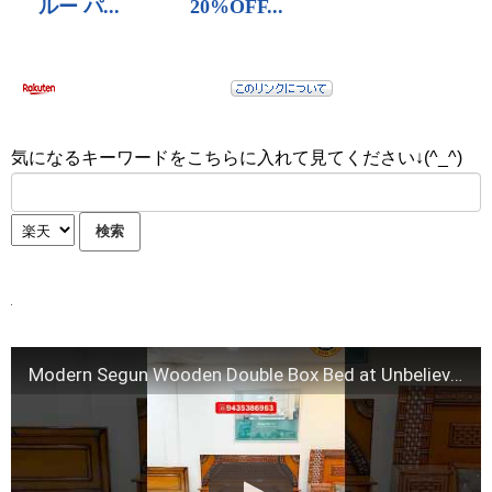
気になるキーワードをこちらに入れて見てください↓(^_^)
Modern Segun Wooden Double Box Bed at Unbelievably Rate ₹34999/-.