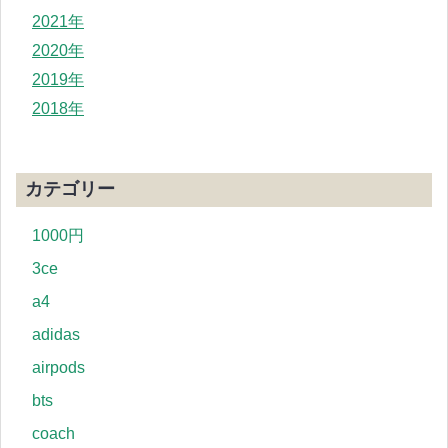
2021年
2020年
2019年
2018年
カテゴリー
1000円
3ce
a4
adidas
airpods
bts
coach