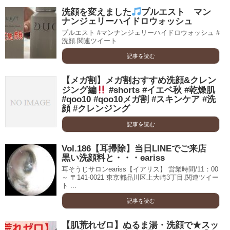
洗顔を変えました
プルエスト マン
ナンジェリーハイドロウォッシュ
プルエスト #マンナンジェリーハイドロウォッシュ #
洗顔.関連ツイート
記事を読む
【メガ割】メガ割おすすめ洗顔&クレン
ジング編
#shorts #イエベ秋 #乾燥肌
#qoo10 #qoo10メガ割 #スキンケア #洗
顔 #クレンジング
記事を読む
Vol.186【耳掃除】当日LINEでご来店
黒い洗顔料と・・・eariss
耳そうじサロンeariss【イアリス】 営業時間/11：00
～ 〒141-0021 東京都品川区上大崎3丁目.関連ツイー
ト ...
記事を読む
【肌荒れゼロ】ぬるま湯・洗顔で★スッ