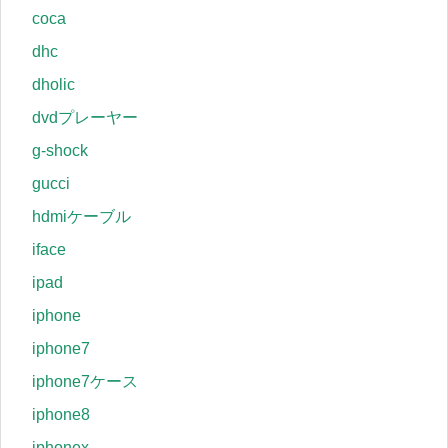
coca
dhc
dholic
dvdプレーヤー
g-shock
gucci
hdmiケーブル
iface
ipad
iphone
iphone7
iphone7ケース
iphone8
iphonex