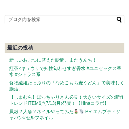
最近の投稿
新しいおむつに替えた瞬間、またうんち！
紅茶×キュウリで知性匂わせすぎ香水 #ユニセックス香
水 #シトラス系
食物繊維たっぷりの「なめこもち麦うどん」で美味しく
腸活。
【しまむら】ぽっちゃりさん必見！大きいサイズの新作
トレンドITEM6点7/13(月)発売！【Hinaコラボ】
貝殻？人魚？ネイルやってみた
PR エムプティジ
ャパン#セルフネイル