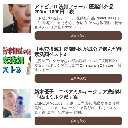
アトピアD 洗顔フォーム 医薬部外品
200ml 1800円＋税
アトピアD 洗顔フォーム 医薬部外品 200ml 1800円
＋税 肌荒れ、かさかさ、かゆみ そんな敏感肌・乾燥
肌さんへ 無添加処方で ア...
記事を読む
【毛穴撲滅】皮膚科医が成分で選んだ酵
素洗顔ベスト3
毛穴ケアに欠かせない酵素洗顔について皮膚科医の
立場から詳しく解説します □Instagram □Twitter ...関
連ツイート ...
記事を読む
新木優子、ニベアミルキークリア洗顔料
「私はミルク派」篇
CMNOW Vol.201（表紙：日向坂46 加藤史帆＆金村
美玖） ニベアミルキークリア洗顔料「私はミルク
派」篇 出演：新木優子 放映...
記事を読む