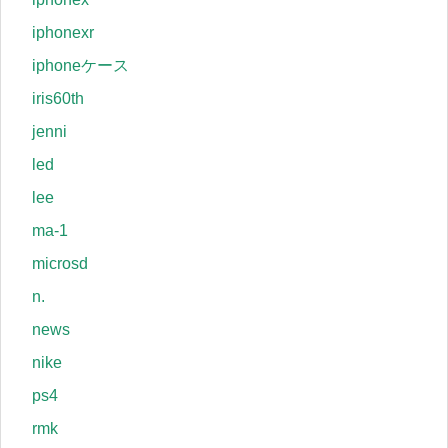
iphonexr
iphoneケース
iris60th
jenni
led
lee
ma-1
microsd
n.
news
nike
ps4
rmk