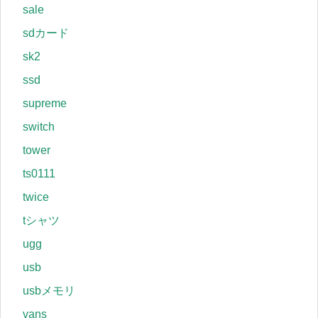
sale
sdカード
sk2
ssd
supreme
switch
tower
ts0111
twice
tシャツ
ugg
usb
usbメモリ
vans