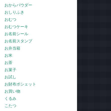
おからパウダー
おしりふき
おむつ
おむつケーキ
お名前シール
お名前スタンプ
お弁当箱
お米
お茶
お菓子
お試し
お財布ポシェット
お買い物
くるみ
こたつ