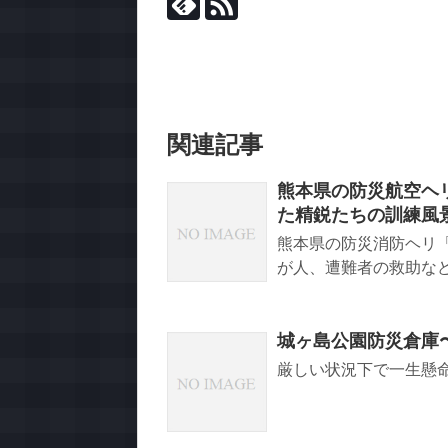
関連記事
熊本県の防災航空ヘ
た精鋭たちの訓練風
熊本県の防災消防ヘリ「
が人、遭難者の救助な
城ヶ島公園防災倉庫〜
厳しい状況下で一生懸命