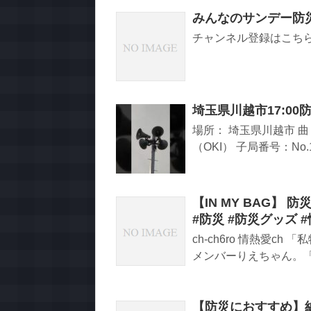
みんなのサンデー防災2
チャンネル登録はこちら▽
埼玉県川越市17:0
場所： 埼玉県川越市 曲
（OKI） 子局番号：No.
【IN MY BAG】 防
#防災 #防災グッズ #情
ch-ch6ro 情熱愛c
メンバーりえちゃん。
【防災におすすめ】