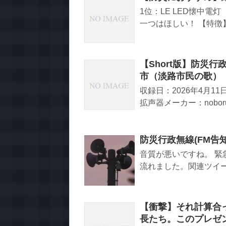
1位：LE LED懐中電
一つはほしい！ 【特徴】高
【Short版】防災
市（淡路市民の歌）
収録日：2026年4月1
拡声器メーカー：noboru
防災行政無線(FM告
音質が悪いですね。 緊
流れました。関連ツイ
【衝撃】それ計算合
長たち。このプレゼンターR