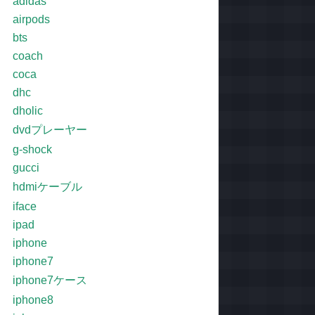
adidas
airpods
bts
coach
coca
dhc
dholic
dvdプレーヤー
g-shock
gucci
hdmiケーブル
iface
ipad
iphone
iphone7
iphone7ケース
iphone8