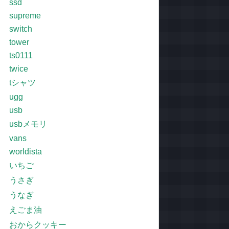
ssd
supreme
switch
tower
ts0111
twice
tシャツ
ugg
usb
usbメモリ
vans
worldista
いちご
うさぎ
うなぎ
えごま油
おからクッキー