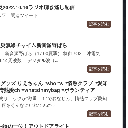
022.10.16ラジオ聴き逃し配信
 ...関連ツイート
記事を読む
0防災無線チャイム新音源野ばら
： 新音源野ばら（17:00夏季） 制御BOX：沖電気
172 周波数： デジタル波（...
記事を読む
災グッズ りえちゃん #shorts #情熱クラブ #愛知
熱愛ch #whatsinmybag #ボランティア
h 「私物リュックが“激重！！”でおなじみ」情熱クラブ愛知
「何をそんなにいれてんの？
記事を読む
納得の一位！アウトドアライト