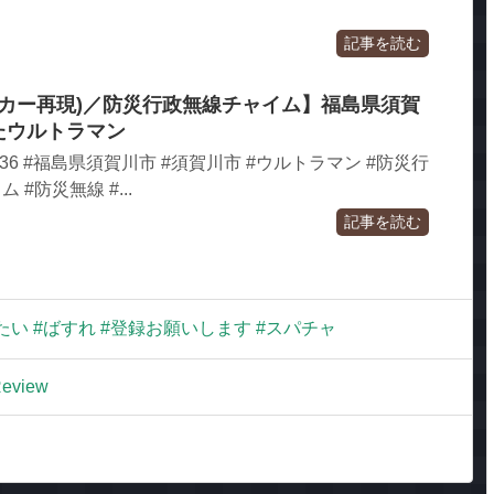
記事を読む
ーカー再現)／防災行政無線チャイム】福島県須賀
きたウルトラマン
0-636 #福島県須賀川市 #須賀川市 #ウルトラマン #防災行
#防災無線 #...
記事を読む
い #ばすれ #登録お願いします #スパチャ
Review