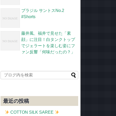
ブラジル サントスNo.2
#Shorts
藤井風、福井で見せた「素
顔」に注目！白タンクトップ
でジェラートを楽しむ姿にフ
ァン反響「何味だったの？」
最近の投稿
COTTON SILK SAREE