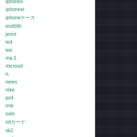
iphonex
iphonexr
iphoneケース
iris60th
jenni
led
lee
ma-1
microsd
n.
news
nike
ps4
rmk
sale
sdカード
sk2