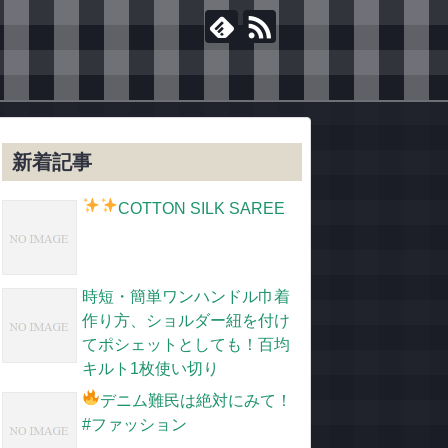
新着記事
COTTON SILK SAREE
時短・簡単ワンハンドル巾着
作り方、ショルダー紐を付け
てポシェットとしても！百均
キルト1枚使い切り
デニム難民は絶対にみて！
#ファッション