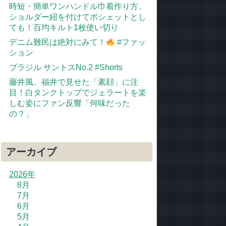
時短・簡単ワンハンドル巾着作り方、
ショルダー紐を付けてポシェットとし
ても！百均キルト1枚使い切り
デニム難民は絶対にみて！
#ファッ
ション
ブラジル サントスNo.2 #Shorts
藤井風、福井で見せた「素顔」に注
目！白タンクトップでジェラートを楽
しむ姿にファン反響「何味だった
の？」
アーカイブ
2026年
8月
7月
6月
5月