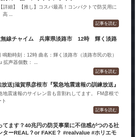
灯 【詳細】 【推し】コスパ最高！コンパクトで防災用に
 ...
記事を読む
行政無線チャイム 兵庫県淡路市 12時 輝く淡路
1日 鳴動時刻：12時 曲名：輝く淡路市（淡路市民の歌）
 拡声器個数： ...
記事を読む
知放送)滋賀県彦根市『緊急地震速報の訓練放送』
急地震速報のサイレン音も音割れしてます。 FM彦根で
ート
記事を読む
ってます？40兆円の防災事業に不信感がつのる社
EAL？or FAKE？ #realvalue #ホリエモ