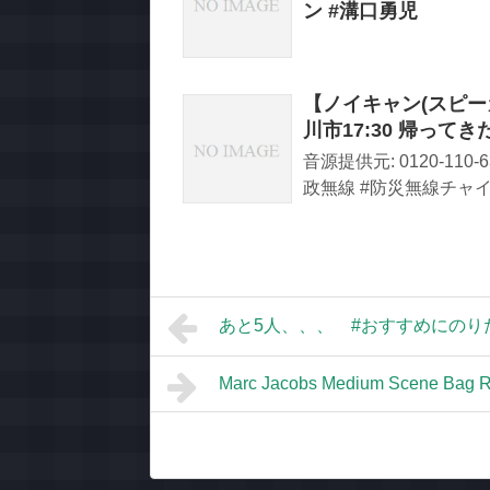
ン #溝口勇児
【ノイキャン(スピ
川市17:30 帰って
音源提供元: 0120-11
政無線 #防災無線チャイム 
あと5人、、、 #おすすめにのりた
Marc Jacobs Medium Scene Bag 