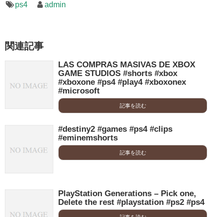
ps4
admin
関連記事
LAS COMPRAS MASIVAS DE XBOX
GAME STUDIOS #shorts #xbox
#xboxone #ps4 #play4 #xboxonex
#microsoft
記事を読む
#destiny2 #games #ps4 #clips
#eminemshorts
記事を読む
PlayStation Generations – Pick one,
Delete the rest #playstation #ps2 #ps4
記事を読む