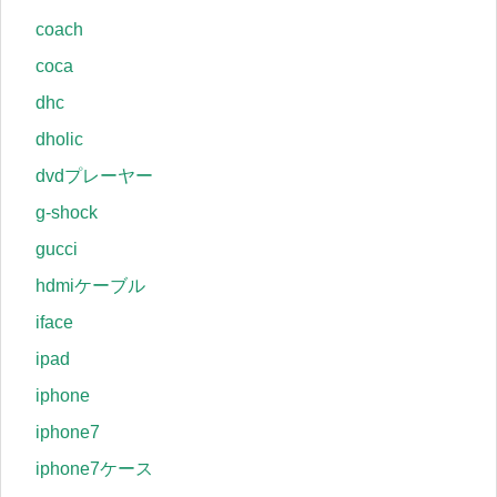
coach
coca
dhc
dholic
dvdプレーヤー
g-shock
gucci
hdmiケーブル
iface
ipad
iphone
iphone7
iphone7ケース