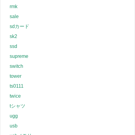
rmk
sale
sdカード
sk2
ssd
supreme
switch
tower
ts0111
twice
tシャツ
ugg
usb