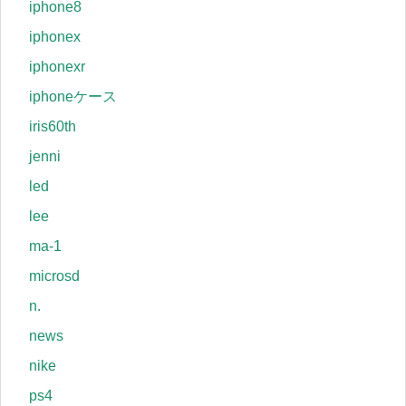
iphone8
iphonex
iphonexr
iphoneケース
iris60th
jenni
led
lee
ma-1
microsd
n.
news
nike
ps4