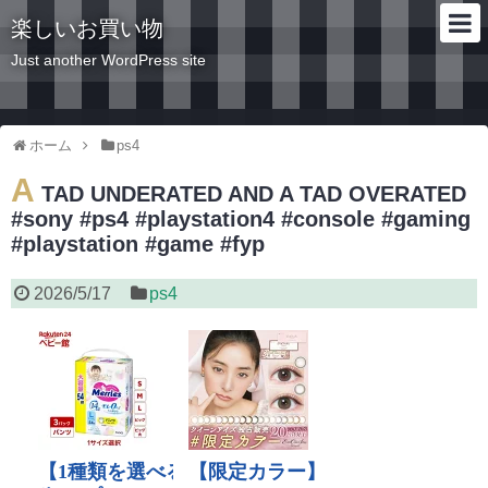
楽しいお買い物
Just another WordPress site
ホーム
ps4
A
TAD UNDERATED AND A TAD OVERATED
#sony #ps4 #playstation4 #console #gaming
#playstation #game #fyp
2026/5/17
ps4