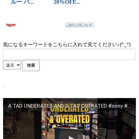
気になるキーワードをこちらに入れて見てください↓(^_^)
A TAD UNDERATED AND A TAD OVERATED #sony #ps4 #playstation4 #console #gaming #playstation #game #fyp