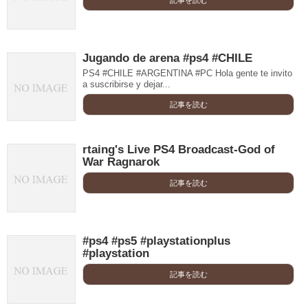
Jugando de arena #ps4 #CHILE
PS4 #CHILE #ARGENTINA #PC Hola gente te invito
a suscribirse y dejar...
記事を読む
rtaing's Live PS4 Broadcast-God of
War Ragnarok
記事を読む
#ps4 #ps5 #playstationplus
#playstation
記事を読む