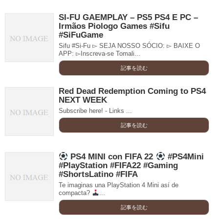
SI-FU GAEMPLAY – PS5 PS4 E PC –
Irmãos Piologo Games #Sifu
#SiFuGame
Sifu #Si-Fu ▻ SEJA NOSSO SÓCIO: ▻ BAIXE O
APP: ▻Inscreva-se Tomali...
記事を読む
Red Dead Redemption Coming to PS4
NEXT WEEK
Subscribe here! - Links ...
記事を読む
PS4 MINI con FIFA 22
#PS4Mini
#PlayStation #FIFA22 #Gaming
#ShortsLatino #FIFA
Te imaginas una PlayStation 4 Mini así de
compacta?
...
記事を読む