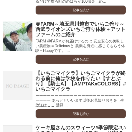
るだけで虚ろ町ののばらが100倍楽しめ...
記事を読む
＠FARM～埼玉県川越市でいちご狩り～
西武ライオンズいちご狩り体験＋アット
ファームのご紹介
FARM @FARMがお届けするのは 安全安心の美味し
い農産物＝Deliciousと 農業を身近に感じてもらう体
験＝Happyです。 ...
記事を読む
【いちごマイクラ】いちごマイクラが終
わる前に俺は学校を作りたい【すとぷ
り】【騎士A】【AMPTAKxCOLORS】#
いちごマイクラ
ーーーーーーーーーーーーーーーーーーーーーーー
ーーーー あっとといいます以後お見知りおきを ↓生
放送はここ 登録 ...
記事を読む
ケーキ屋さんのスウィーツ#季節限定#い