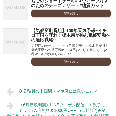
ちごのショートケーキ#スウィーツ好き
のためのチーズデザート#糖質カット
記事を読む
【気候変動番組】100年天気予報~イチ
ゴ王国を守れ！栃木県が挑む気候変動へ
の適応戦略~
第47回のテーマ「イチゴ王国を守れ！栃木県が挑む
気候変動への適応戦略」 毎日おいしく飲んでいる牛
乳や、冬のお楽しみの甘い ...
記事を読む
Q.公務員の中国製スマホ廃止は良いこと？
《6月新規開講》LINEクーポン配信中！親子リト
ミック♪入会無料＆1000円OFF！(6月限定)★笑
顔で自主性を伸ばすリトミック･ピアノ教室♪入会&駐車