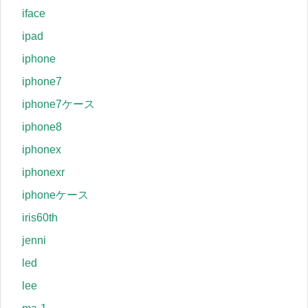
iface
ipad
iphone
iphone7
iphone7ケース
iphone8
iphonex
iphonexr
iphoneケース
iris60th
jenni
led
lee