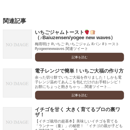
関連記事
いちごジャムトースト
（♪Baiuzensen/yogee new waves）
梅雨明け #いちご #いちごジャム #パン #トースト
#yogeenewwaves.関連ツイート
記事を読む
電子レンジで簡単！いちご大福の作り方
余った切り餅でいちご大福を作りました！しかも電
子レンジ温めてあんこを包むだけのお手軽レシピ！
お餅にちょっと飽きちゃっ ...関連ツイート...
記事を読む
イチゴを甘く 大きく育てるプロの裏ワ
ザ！
【イチゴ栽培の超基本】美味しいイチゴを育てる
「ランナー（蔓）」の秘密！ 「イチゴの親が子ども