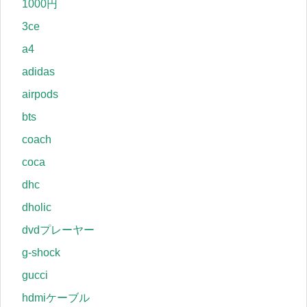
1000円
3ce
a4
adidas
airpods
bts
coach
coca
dhc
dholic
dvdプレーヤー
g-shock
gucci
hdmiケーブル