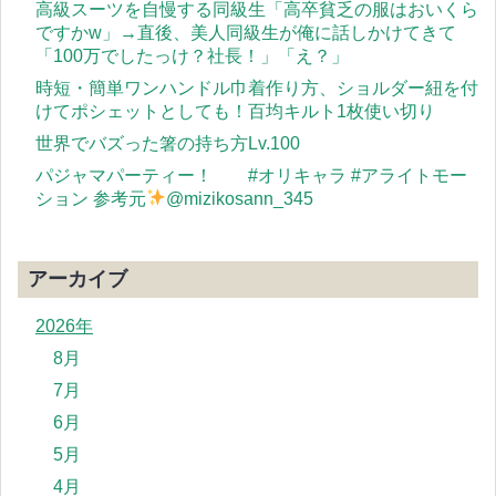
高級スーツを自慢する同級生「高卒貧乏の服はおいくら
ですかw」→直後、美人同級生が俺に話しかけてきて
「100万でしたっけ？社長！」「え？」
時短・簡単ワンハンドル巾着作り方、ショルダー紐を付
けてポシェットとしても！百均キルト1枚使い切り
世界でバズった箸の持ち方Lv.100
パジャマパーティー！ #オリキャラ #アライトモー
ション 参考元
@mizikosann_345
アーカイブ
2026年
8月
7月
6月
5月
4月