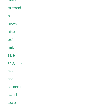
ma-1
microsd
n.
news
nike
ps4
rmk
sale
sdカード
sk2
ssd
supreme
switch
tower