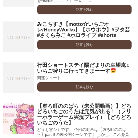
を強制終了…！？」 一見、 ...
記事を読む
みこちすき【motto☆いちごオ
レ/HoneyWorks】【ホウホウ】#ヲタ芸
#さくらみこ #ホロライブ #shorts
記事を読む
行田ショートステイ陽だまりの幸望庵♬
いちご狩りに行ってきまーーす
関連ツイート
記事を読む
【虚ろ町ののばら（未公開動画）】どろ
どろいちごのうたは元気が出る！（フリ
ーホラーゲーム実況プレイ）【どろどろ
いちごのうた】
どうも雪シカです。 今回の動画は【虚ろ町ののば
ら】part６の未公開シーンです！ しかし、これを見