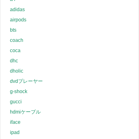
adidas
airpods
bts
coach
coca
dhc
dholic
dvdプレーヤー
g-shock
gucci
hdmiケーブル
iface
ipad