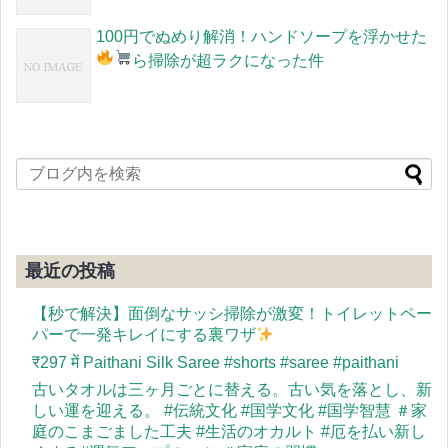
100円でぬめり解消！ハンドソープを浮かせた
ら掃除が超ラクになった件
最近の投稿
【秒で解決】面倒なサッシ掃除が激変！トイレットペー
パーで一発キレイにする裏ワザ
​₹297 में Paithani Silk Saree #shorts #saree #paithani
古いタオルは三ヶ月ごとに替える。古い気を落とし、新
しい運を迎える。 #伝統文化 #国学文化 #国学智慧 ＃家
庭のこまごました工夫 #生活のオカルト #厄を払い新し