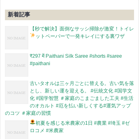
新着記事
【秒で解決】面倒なサッシ掃除が激変！トイレ
ットペーパーで一発キレイにする裏ワザ
​₹297 में Paithani Silk Saree #shorts #saree
#paithani
古いタオルは三ヶ月ごとに替える。古い気を落
とし、新しい運を迎える。 #伝統文化 #国学文
化 #国学智慧 ＃家庭のこまごました工夫 #生活
のオカルト #厄を払い新しくする#運気アップ
のコツ ＃家庭の習慣
初夏を感じる米農家の1日
#農業 #埼玉 #ゼ
ロコメ #米農家