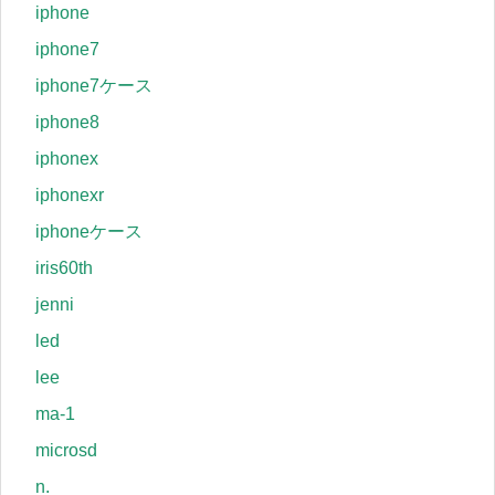
iphone
iphone7
iphone7ケース
iphone8
iphonex
iphonexr
iphoneケース
iris60th
jenni
led
lee
ma-1
microsd
n.