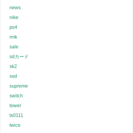
news
nike
ps4
rmk
sale
sdカード
sk2
ssd
supreme
switch
tower
ts0111
twice