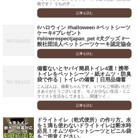
画です！ うちの子 ...
記事を読む
#ハロウィン #halloween #ペットシーツ
ケーキ#プレゼント
#shinerespectjapan_pet #犬グッズ #一
般社団法人ペットシーツケーキ認定協会
記事を読む
備蓄ないとヤバイ簡易トイレ4選！携帯
トイレをペットシーツ・紙オムツ・防臭
袋で作る｜トイレの備蓄｜日用品備蓄
こんばんは、備蓄ちゃんです。 いつもご視聴いただ
きありがとうございます。 モノが少ない生活・ミニ
マリスト生活をしてきまし ...関連ツイ...
記事を読む
ドライトイレ（乾式便所）の作り方。水
を１滴も使わないドライトイレは断水時
必見！オムツやペットシーツとビニル袋
をご用意ください。