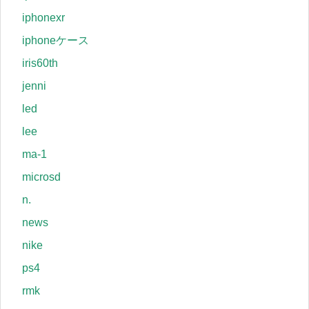
iphonexr
iphoneケース
iris60th
jenni
led
lee
ma-1
microsd
n.
news
nike
ps4
rmk