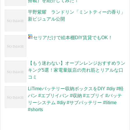
搭載）を紹介してみた！
平野紫耀 ランドリン「ミントティーの香り」
新ビジュアル公開
セリアだけで絵本棚DIY
賃貸でもOK！
【もう迷わない】オーブンレンジおすすめラン
キング5選！家電量販店の売れ筋とリアルな口
コミ
LiTimeバッテリー収納ボックスをDIY #diy #軽
バン #エブリイバン #収納 #エブリイ #バッテ
リーシステム #diy #サブバッテリー #litime
#shorts