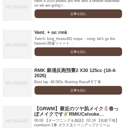
have a 2015 polaris pro rmk with a broken bulkhead
so we are going t...
記事を読む
Vent. + oc rmk
Twitch- king_thorax482 inspo: - song: let's go tho
heaven.関連ツイート ...
記事を読む
RMK 麻涌反跑預賽2 X30 125cc (18-4-
2026)
Best lap: 48.083s #karting #race#卡丁車.
記事を読む
【GRWM】最近のツヤ肌メイク
春っ
ぽメイクです
RMK/Celvoke…
00:00 【オープニング＆雑談】 02:24 【化粧下地】
numbuzin 1番 ガラス玉トーンアップクリーム