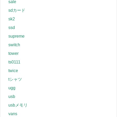
sale
sdカード
sk2
ssd
supreme
switch
tower
ts0111
twice
tシャツ
ugg
usb
usbメモリ
vans