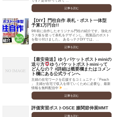
です♪ 是非作ってみて ...
記事を読む
【DIY】門柱自作 表札・ポスト一体型
予算1万円台!!
9年前に自作したオリジナル門柱の紹介です。強化ガ
ラス板を使って表札をデザインし、既製品のポスト
を取り付けました。 あるっテクDIYでは、...
記事を読む
【最安発送】ゆうパケットポストminiの
送り方
ゆうパケットポストminiって
どんなの？ #詳細は概要欄またはコメン
ト欄にある公式ラインへ
主婦の在宅ワークを応援するコミュニティ「Peach
」 主婦が在宅で収入を得ていくために必要な、最新
情報を無料配信中
....
記事を読む
評価実習ポストOSCE 膝関節伸展MMT
記事を読む