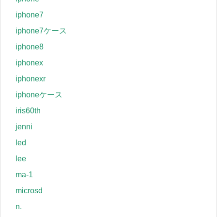
iphone7
iphone7ケース
iphone8
iphonex
iphonexr
iphoneケース
iris60th
jenni
led
lee
ma-1
microsd
n.