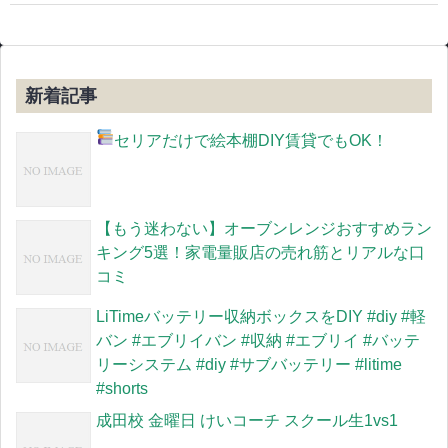
新着記事
セリアだけで絵本棚DIY
賃貸でもOK！
【もう迷わない】オーブンレンジおすすめラン
キング5選！家電量販店の売れ筋とリアルな口
コミ
LiTimeバッテリー収納ボックスをDIY #diy #軽
バン #エブリイバン #収納 #エブリイ #バッテ
リーシステム #diy #サブバッテリー #litime
#shorts
成田校 金曜日 けいコーチ スクール生1vs1