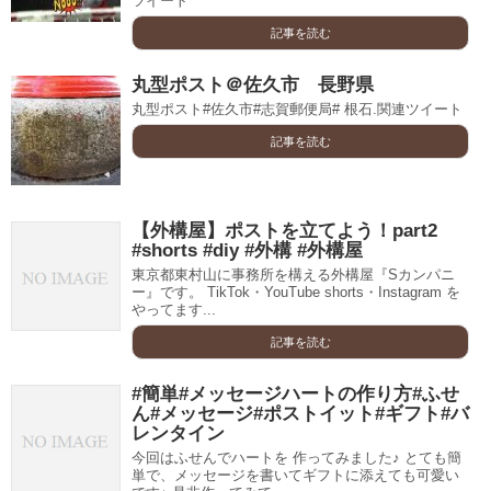
ツイート
記事を読む
丸型ポスト＠佐久市 長野県
丸型ポスト#佐久市#志賀郵便局# 根石.関連ツイート
記事を読む
【外構屋】ポストを立てよう！part2
#shorts #diy #外構 #外構屋
東京都東村山に事務所を構える外構屋『Sカンパニ
ー』です。 TikTok・YouTube shorts・Instagram を
やってます...
記事を読む
#簡単#メッセージハートの作り方#ふせ
ん#メッセージ#ポストイット#ギフト#バ
レンタイン
今回はふせんでハートを 作ってみました♪ とても簡
単で、メッセージを書いてギフトに添えても可愛い