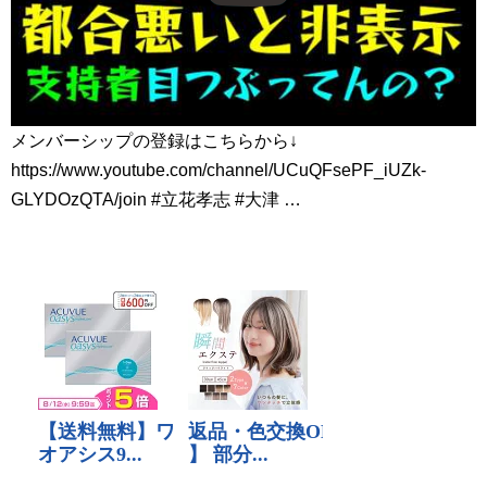
メンバーシップの登録はこちらから↓
https://www.youtube.com/channel/UCuQFsePF_iUZk-
GLYDOzQTA/join #立花孝志 #大津 …