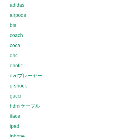
adidas
airpods
bts
coach
coca
dhc
dholic
dvdプレーヤー
g-shock
gucci
hdmiケーブル
iface
ipad
iphone