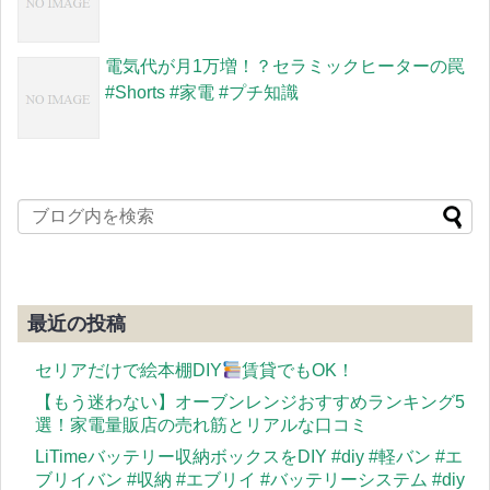
電気代が月1万増！？セラミックヒーターの罠
#Shorts #家電 #プチ知識
最近の投稿
セリアだけで絵本棚DIY
賃貸でもOK！
【もう迷わない】オーブンレンジおすすめランキング5
選！家電量販店の売れ筋とリアルな口コミ
LiTimeバッテリー収納ボックスをDIY #diy #軽バン #エ
ブリイバン #収納 #エブリイ #バッテリーシステム #diy