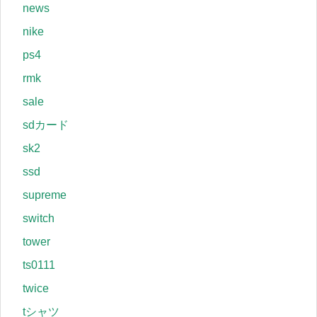
news
nike
ps4
rmk
sale
sdカード
sk2
ssd
supreme
switch
tower
ts0111
twice
tシャツ