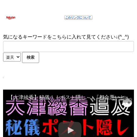
気になるキーワードをこちらに入れて見てください↓(^_^)
【大津綾香】秘儀！！ポスト隠し～♪『都合悪いと非表示にｗ』支持者目つぶってんの？