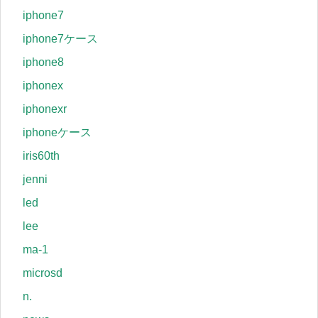
iphone7
iphone7ケース
iphone8
iphonex
iphonexr
iphoneケース
iris60th
jenni
led
lee
ma-1
microsd
n.