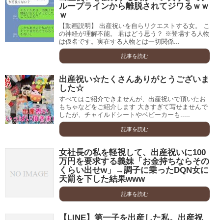
ループラインから離脱されてジワるｗｗ
ｗ
【動画説明】 出産祝いを自らリクエストする女。 こ
の神経が理解不能。 君はどう思う？ ※登場する人物
は仮名です。実在する人物とは一切関係...
記事を読む
出産祝い☆たくさんありがとうございま
した☆
すべてはご紹介できませんが、出産祝いで頂いたお
もちゃなどをご紹介します 大きすぎて写せませんで
したが、チャイルドシートやベビーカーも.....
記事を読む
女社長の私を軽視して、出産祝いに100
万円を要求する義妹「お金持ちならその
くらい出せw」→調子に乗ったDQN女に
天罰を下した結果www
記事を読む
【LINE】第一子を出産した私。出産祝