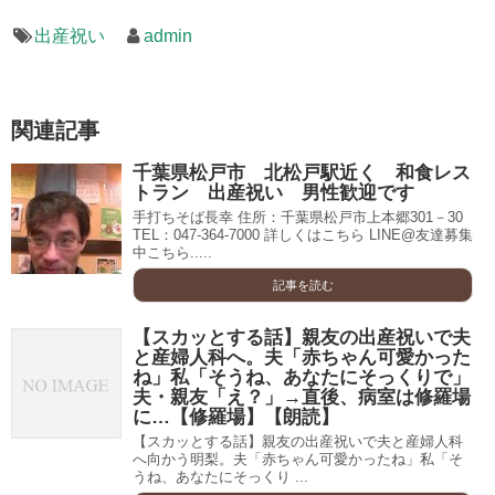
出産祝い
admin
関連記事
千葉県松戸市 北松戸駅近く 和食レス
トラン 出産祝い 男性歓迎です
手打ちそば長幸 住所：千葉県松戸市上本郷301－30
TEL：047-364-7000 詳しくはこちら LINE@友達募集
中こちら.....
記事を読む
【スカッとする話】親友の出産祝いで夫
と産婦人科へ。夫「赤ちゃん可愛かった
ね」私「そうね、あなたにそっくりで」
夫・親友「え？」→直後、病室は修羅場
に…【修羅場】【朗読】
【スカッとする話】親友の出産祝いで夫と産婦人科
へ向かう明梨。夫「赤ちゃん可愛かったね」私「そ
うね、あなたにそっくり ...