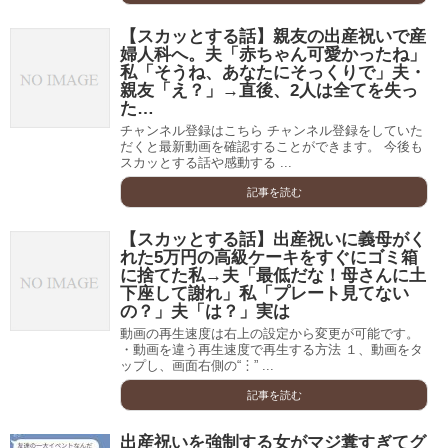
【スカッとする話】親友の出産祝いで産
婦人科へ。夫「赤ちゃん可愛かったね」
私「そうね、あなたにそっくりで」夫・
親友「え？」→直後、2人は全てを失っ
た…
チャンネル登録はこちら チャンネル登録をしていた
だくと最新動画を確認することができます。 今後も
スカッとする話や感動する ...
記事を読む
【スカッとする話】出産祝いに義母がく
れた5万円の高級ケーキをすぐにゴミ箱
に捨てた私→夫「最低だな！母さんに土
下座して謝れ」私「プレート見てない
の？」夫「は？」実は
動画の再生速度は右上の設定から変更が可能です。
・動画を違う再生速度で再生する方法 １、動画をタ
ップし、画面右側の“︙” ...
記事を読む
出産祝いを強制する女がマジ糞すぎてグ