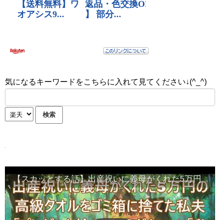
気になるキーワードをこちらに入れて見てください↓(^_^)
【スカッとする話】出産祝いに義母がくれた5万円の高級タオルをすぐにゴミ箱に捨てた私→夫「お前プレゼント捨てたそうだな！？」私「それ見てないの？」夫「なんだこ