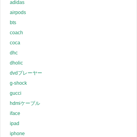
adidas
airpods
bts
coach
coca
dhc
dholic
dvdプレーヤー
g-shock
gucci
hdmiケーブル
iface
ipad
iphone