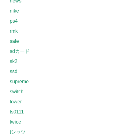
news
nike
ps4
rmk
sale
sdカード
sk2
ssd
supreme
switch
tower
ts0111
twice
tシャツ