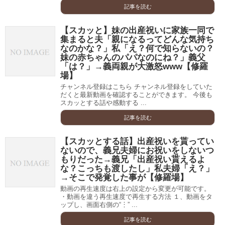
記事を読む
【スカッと】妹の出産祝いに家族一同で
集まると夫「親になるってどんな気持ち
なのかな？」私「え？何で知らないの？
妹の赤ちゃんのパパなのにね？」義父
「は？」→義両親が大激怒www【修羅
場】
チャンネル登録はこちら チャンネル登録をしていた
だくと最新動画を確認することができます。 今後も
スカッとする話や感動する ...
記事を読む
【スカッとする話】出産祝いを貰ってい
ないので、義兄夫婦にお祝いをしないつ
もりだった→義兄「出産祝い貰えるよ
な？こっちも渡したし」私夫婦「え？」
→そこで発覚した事が【修羅場】
動画の再生速度は右上の設定から変更が可能です。
・動画を違う再生速度で再生する方法 １、動画をタ
ップし、画面右側の“︙” ...
記事を読む