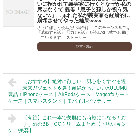
いに招かれて義実家に行くとなぜか私の
席はなくて 義母「息子と孫しか祝う気
ないw」→呆れた私が義実家を経済的に
崩壊させてやった結果www
さらに詳しく読みたい場合は、 このチャンネルでは
「感動する話」「泣ける話」を読み物形式でお届け
していきます。 ストーリー ...
記事を読む
【おすすめ】絶対に欲しい！男心をくすぐる近
未来ガジェット６選！超絶かっこいいAULUMU
製品！iPhoneケース｜AirPodsケース｜Magsafeカード
ケース｜スマホスタンド｜モバイルバッテリー
【有益】これ一本で美肌にも時短にもなる！お
すすめのBB、CCクリームまとめ【下地/スキン
ケア/美容】