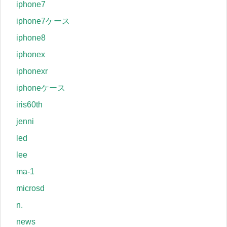
iphone7
iphone7ケース
iphone8
iphonex
iphonexr
iphoneケース
iris60th
jenni
led
lee
ma-1
microsd
n.
news