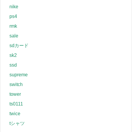
nike
ps4
rmk
sale
sdカード
sk2
ssd
supreme
switch
tower
ts0111
twice
tシャツ