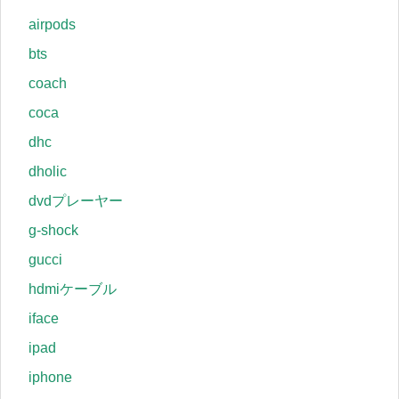
airpods
bts
coach
coca
dhc
dholic
dvdプレーヤー
g-shock
gucci
hdmiケーブル
iface
ipad
iphone