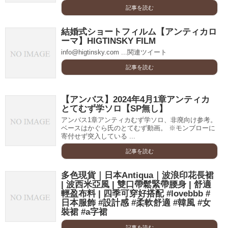
記事を読む
結婚式ショートフィルム【アンティカロ
ーマ】HIGTINSKY FILM
info@higtinsky.com ...関連ツイート
記事を読む
【アンバス】2024年4月1章アンティカ
とてむず学ソロ【SP無し】
アンバス1章アンティカむず学ソロ、非廃向け参考。
ベースはかぐら氏のとてむず動画。 ※モンブローに
寄付せず突入している ...
記事を読む
多色現貨｜日本Antiqua｜波浪印花長裙
| 波西米亞風 | 雙口帶鬆緊帶腰身 | 舒適
輕盈布料 | 四季可穿好搭配 #lovebbb #
日本服飾 #設計感 #柔軟舒適 #韓風 #女
裝裙 #a字裙
記事を読む