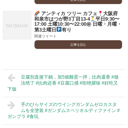
アンティカ ツリー カフェ
大阪府
和泉市はつが野3丁目13-4
平日9:30〜
17:00 土曜10:30〜22:00㊡ 日曜・月曜・
第3土曜日
有り
関連ツイート
記事を読む
豆腐別直接下鍋，加5個雞蛋一拌，比肉還香 #做
法绝了 #比肉还香 #豆腐口感 #拒绝腥味 #好吃又
下饭
手のひらサイズのウイングガンダムゼロカスタ
ムを全塗装 #ガンダムスペリオルディファイン #
ガンプラ #食玩