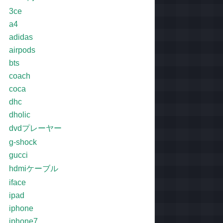
3ce
a4
adidas
airpods
bts
coach
coca
dhc
dholic
dvdプレーヤー
g-shock
gucci
hdmiケーブル
iface
ipad
iphone
iphone7