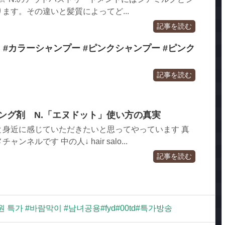
ます。その違いと髪質によってど...
記事を読む
 #カラーシャンプー #ピンクシャンプー #ピンク
記事を読む
ング剤 N.「エヌドット」使い方の真実
と身近に感じていただきたいと思ってやっています 真
ネルです 中の人↓ hair salo...
記事を読む
가 #바람막이 #남녀공용#fyd#00td#특가방송