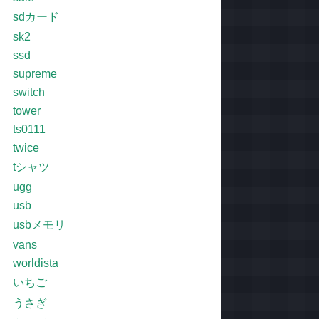
sdカード
sk2
ssd
supreme
switch
tower
ts0111
twice
tシャツ
ugg
usb
usbメモリ
vans
worldista
いちご
うさぎ