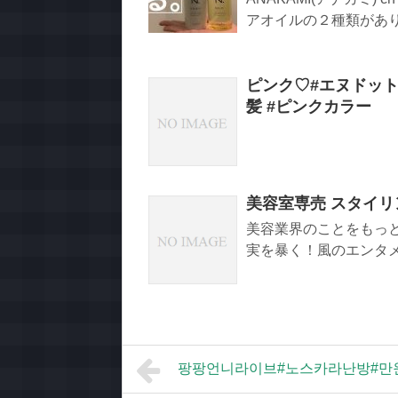
アオイルの２種類があり
ピンク♡#エヌドット
髪 #ピンクカラー
美容室専売 スタイリ
美容業界のことをもっ
実を暴く！風のエンタメチャン
팡팡언니라이브#노스카라난방#만원 특