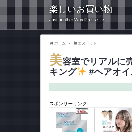
楽しいお買い物
Just another WordPress site
ホーム
エヌドット
美
容室でリアルに
キング
#ヘアオイ
スポンサーリンク