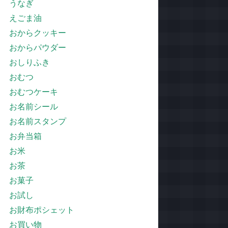
うなぎ
えごま油
おからクッキー
おからパウダー
おしりふき
おむつ
おむつケーキ
お名前シール
お名前スタンプ
お弁当箱
お米
お茶
お菓子
お試し
お財布ポシェット
お買い物