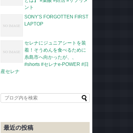
とは】 #葉酸 #妊活 #サプリメ
ント
SONY'S FORGOTTEN FIRST
LAPTOP
セレナにジュニアシートを装
着！そうめんを食べるために
糸島市へ向かったが、、
#shorts #セレナe-POWER #日
産セレナ
最近の投稿