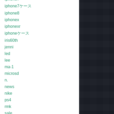
iphone7ケース
iphone8
iphonex
iphonexr
iphoneケース
iris60th
jenni
led
lee
ma-1
microsd
n.
news
nike
ps4
rmk
sale