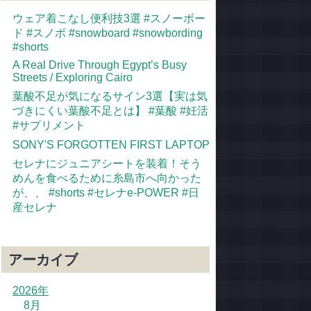
ウェア着こなし便利技3選 #スノーボー
ド #スノボ #snowboard #snowbording
#shorts
A Real Drive Through Egypt’s Busy
Streets / Exploring Cairo
葉酸不足が気になるサイン3選【実は気
づきにくい葉酸不足とは】 #葉酸 #妊活
#サプリメント
SONY'S FORGOTTEN FIRST LAPTOP
セレナにジュニアシートを装着！そう
めんを食べるために糸島市へ向かった
が、、 #shorts #セレナe-POWER #日
産セレナ
アーカイブ
2026年
8月