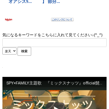
気になるキーワードをこちらに入れて見てください↓(^_^)
SPY×FAMILY主題歌 『ミックスナッツ』official髭男dism 叩いてみた！ #drummer #drums #drumcover #spyxfamily #小学生