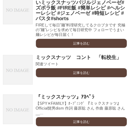
いミックスナッツバジルジェノベーゼ#
ズボラ飯 #FIRE飯 #簡単レシピ #ヘルシ
ーレシピ #ジェノベーゼ #時短レシピ #
パスタ#shorts
FIREして毎日”麺”料理研究してるクロブタです 究極
の”麺”レシピを求めて毎日研究中 フォローでうまい
麺レシピが毎日届く！
記事を読む
ミックスナッツ コント 「転校生」
関連ツイート
記事を読む
『ミックスナッツ』ｱｶﾍﾟﾗ
【SPY✕FAMILY】ｵｰﾌﾟﾆﾝｸﾞ 『ミックスナッツ』
Official髭男dism 作詞 藤原聡 さん 作曲 藤原聡 さん
__...
記事を読む