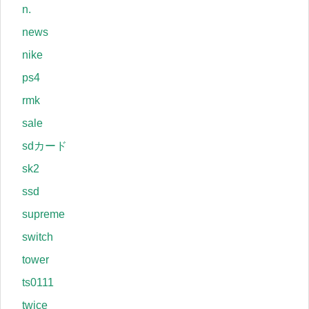
n.
news
nike
ps4
rmk
sale
sdカード
sk2
ssd
supreme
switch
tower
ts0111
twice