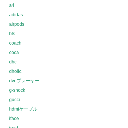
a4
adidas
airpods
bts
coach
coca
dhc
dholic
dvdプレーヤー
g-shock
gucci
hdmiケーブル
iface
ipad