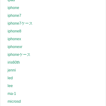
iphone
iphone7
iphone7ケース
iphone8
iphonex
iphonexr
iphoneケース
iris60th
jenni
led
lee
ma-1
microsd