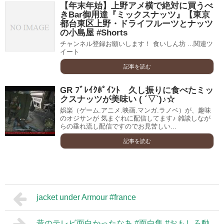
【年末年始】上野アメ横で絶対に買うべ
きBar御用達『ミックスナッツ』【東京
都台東区上野・ドライフルーツとナッツ
の小島屋 #Shorts
チャンネル登録お願いします！ 食いしん坊 ...関連ツ
イート
記事を読む
GR ﾌﾞﾚｲｸﾎﾟｲﾝﾄ 久し振りに食べたミッ
クスナッツが美味い ( ´▽`)♪☆
娯楽（ゲーム.アニメ.映画.マンガ.ラノベ）が、趣味
のオジサンが 気まぐれに配信してます♪ 雑談しなが
らの垂れ流し配信ですのでお見苦しい...
記事を読む
jacket under Armour #france
昔のテレビ面白かったなあ #面白集 #おもしろ動