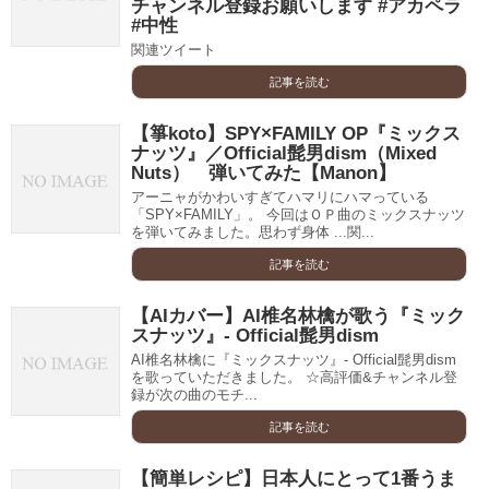
チャンネル登録お願いします #アカペラ
#中性
関連ツイート
記事を読む
【箏koto】SPY×FAMILY OP『ミックス
ナッツ』／Official髭男dism（Mixed
Nuts） 弾いてみた【Manon】
アーニャがかわいすぎてハマリにハマっている
「SPY×FAMILY」。 今回はＯＰ曲のミックスナッツ
を弾いてみました。思わず身体 ...関...
記事を読む
【AIカバー】AI椎名林檎が歌う『ミック
スナッツ』- Official髭男dism
AI椎名林檎に『ミックスナッツ』- Official髭男dism
を歌っていただきました。 ☆高評価&チャンネル登
録が次の曲のモチ...
記事を読む
【簡単レシピ】日本人にとって1番うま