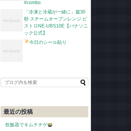
#combo
「冷凍と冷蔵が一緒に」篇30
秒 スチームオーブンレンジ ビ
ストロNE-UBS10E【パナソニ
ック公式】
今日のシール貼り
最近の投稿
炊飯器でキムチチゲ