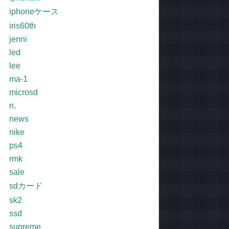
iphoneケース
iris60th
jenni
led
lee
ma-1
microsd
n.
news
nike
ps4
rmk
sale
sdカード
sk2
ssd
supreme