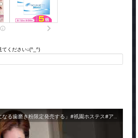
ください↓(^_^)
掛け持ち祇園ホステス「肌が綺麗になる歯磨き粉限定発売する」#祇園ホステス#アラフォー#美容おたく#京都メンズ脱毛#歯磨き粉