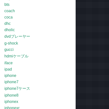
bts
coach
coca
dhc
dholic
dvdプレーヤー
g-shock
gucci
hdmiケーブル
iface
ipad
iphone
iphone7
iphone7ケース
iphone8
iphonex
iphonexr