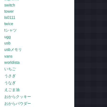
switch
tower
ts0111
twice
tシャツ
ugg
usb
usbメモリ
vans
worldista
いちご
うさぎ
うなぎ
えごま油
おからクッキー
おからパウダー