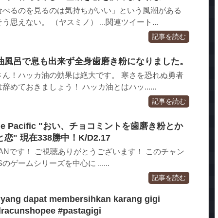
食べるのを見るのは気持ちがいい」という風潮がある
思えない。 （ヤスミノ） ...関連ツイート...
記事を読む
油風呂で息も出来ず全身歯磨き粉になりました。
さん！ハッカ油の効果は絶大です。 寒さを恐れぬ勇者
めておきましょう！ ハッカ油とはハッ......
記事を読む
arzone Pacific "おい、チョコミントを歯磨き粉とか
 現在338勝中！K/D2.17
MANです！ ご視聴ありがとうございます！ このチャン
のゲームシリーズを中心に ......
記事を読む
k yang dapat membersihkan karang gigi
lracunshopee #pastagigi