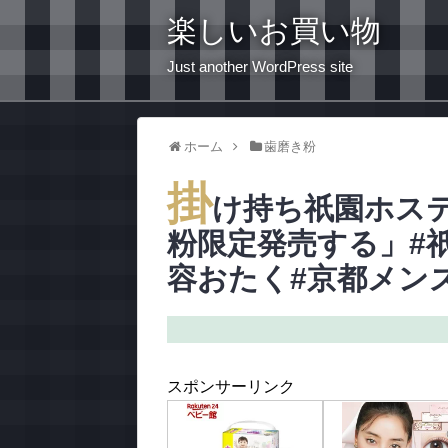
楽しいお買い物
Just another WordPress site
ホーム
歯磨き粉
掛
け持ち祇園ホス
粉限定発売する」#
容おたく#京都メン
スポンサーリンク