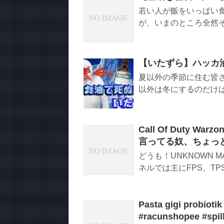
若い人が飯をいっぱい
が、いまのところ全然そう
【いたずら】ハッカ
夏以外の季節に住む皆
以外は冬にするのだけは辞
Call Of Duty W
言ってる奴、ちょっと恋"
どうも！UNKNOWN 
ネルでは主にFPS、TPS
Pasta gigi probioti
#racunshopee #spil