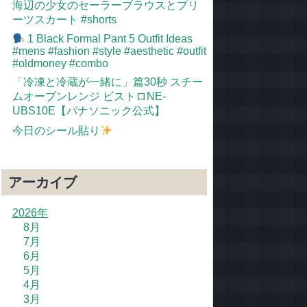
海辺の少女のセーラーブラウスとプリ
ーツスカート #shorts
1 Black Formal Pant 5 Outfit Ideas
#mens #fashion #style #aesthetic #outfit
#oldmoney #combo
「冷凍と冷蔵が一緒に」篇30秒 スチー
ムオーブンレンジ ビストロNE-
UBS10E【パナソニック公式】
今日のシール貼り
アーカイブ
2026年
8月
7月
6月
5月
4月
3月