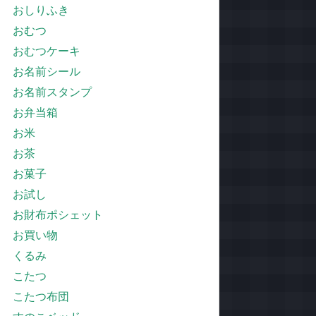
おしりふき
おむつ
おむつケーキ
お名前シール
お名前スタンプ
お弁当箱
お米
お茶
お菓子
お試し
お財布ポシェット
お買い物
くるみ
こたつ
こたつ布団