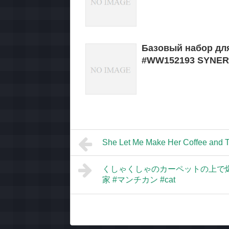
Базовый набор для
#WW152193 SYNER
She Let Me Make Her Coffee and 
くしゃくしゃのカーペットの上で爆睡して
家 #マンチカン #cat