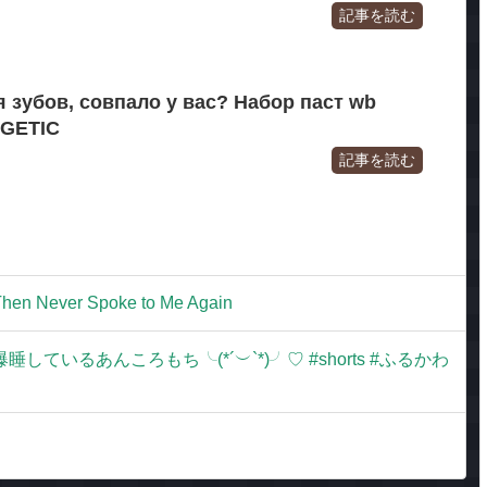
記事を読む
 зубов, совпало у вас? Набор паст wb
GETIC
記事を読む
Then Never Spoke to Me Again
いるあんころもち╰(*´︶`*)╯♡ #shorts #ふるかわ