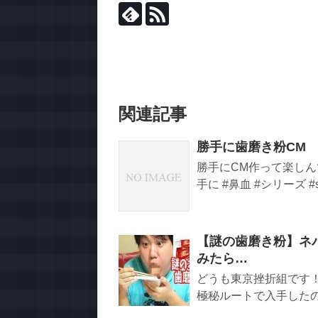
関連記事
勝手に歯磨き粉CM
勝手にCМ作って楽しんで
手に #鼻血 #シリーズ #sho
【謎の歯磨き粉】ネ
みたら…
どうも東京挫折組です
極秘ルートで入手したので