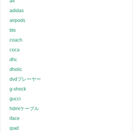
a4
adidas
airpods
bts
coach
coca
dhc
dholic
dvdプレーヤー
g-shock
gucci
hdmiケーブル
iface
ipad