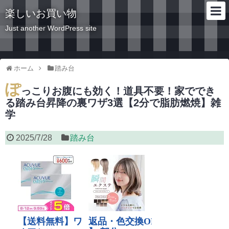
楽しいお買い物
Just another WordPress site
ホーム
踏み台
ぽ
っこりお腹にも効く！道具不要！家ででき
る踏み台昇降の裏ワザ3選【2分で脂肪燃焼】雑
学
2025/7/28
踏み台