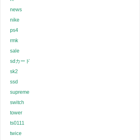
news
nike
ps4
rmk
sale
sdカード
sk2
ssd
supreme
switch
tower
ts0111
twice