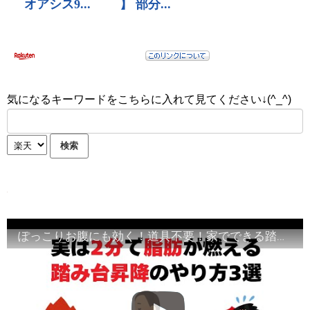
気になるキーワードをこちらに入れて見てください↓(^_^)
ぽっこりお腹にも効く！道具不要！家でできる踏み台昇降の裏ワザ3選【2分で脂肪燃焼】雑学