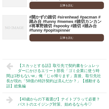
記事を読む
#開かずの踏切 #sirenhead #pacman #
踏み台 #funny #memes #踏切カンカン
#将軍野踏切 #spooky #踏切 #踏み台
#funny #popitspinner
記事を読む
【スカッとする話】取引先で契約書をシュレッ
ダーにかけるエリート部長「ゴミ企業に使う時
間は1秒もないw」俺「じゃ帰ります」直後、取引先社
長が現れ「58億の特許契約は済んだか？」【感動する
話】総集編
【40歳からの下着選び】ナイトブラって必要？
バストのエイジング対策、始めるなら今♡