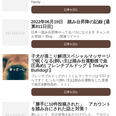
Handy ...
記事を読む
2022年06月19日 踏み台昇降の記録 [通
算811日目]
日本一踏み台昇降やってるバカになります チャンネ
ル登録⇒ Blog： ...関連ツイート
記事を読む
子犬が肩こり解消スペシャルマッサージ
で眠くなる(飼い主は踏み台運動後で血
圧高め) フレンチブルドッグ【 Today's
Bulldog!】
フレンチブルドッグのミミくんマッサージは 0:57 か
らです！ むっちー(飼い主)は踏み台運動をした直後
で血圧&脈拍高め、ミミく...
記事を読む
「勝手に10件投稿された」 アカウント
を踏み台にされた話と対策！
幸いにして、不正使用されただけでした。 アカウン