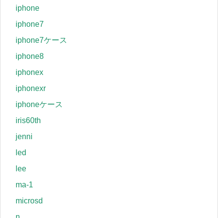
iphone
iphone7
iphone7ケース
iphone8
iphonex
iphonexr
iphoneケース
iris60th
jenni
led
lee
ma-1
microsd
n.