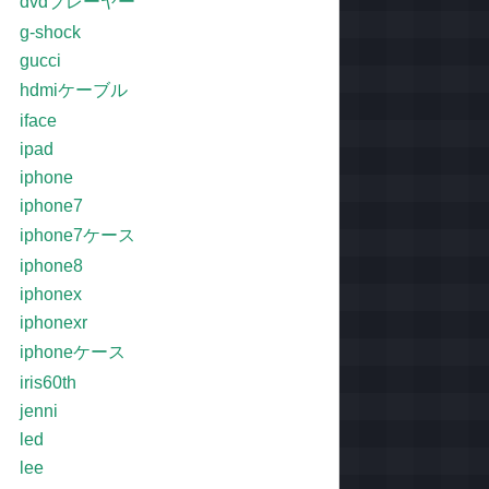
dvdプレーヤー
g-shock
gucci
hdmiケーブル
iface
ipad
iphone
iphone7
iphone7ケース
iphone8
iphonex
iphonexr
iphoneケース
iris60th
jenni
led
lee