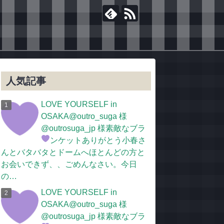
人気記事
LOVE YOURSELF in
OSAKA@outro_suga 様
@outrosuga_jp 様素敵なブラ
ンケットありがとう
小春さ
んとバタバタとドームへほとんどの方と
お会いできず、、ごめんなさい。今日
の…
LOVE YOURSELF in
OSAKA@outro_suga 様
@outrosuga_jp 様素敵なブラ