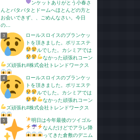
ンケットありがとう
小春さ
んとバタバタとドームへほとんどの方と
お会いできず、、ごめんなさい。今日
の…
ロールスロイスのブランケッ
トを頂きました。ポリエステ
ルでした。
カシミアでは
なかった
頑張れ
コーン
ズ頑張れ
#株式会社トレンドワークス
ロールスロイスのブランケッ
トを頂きました。ポリエステ
ルでした。
カシミアでは
なかった
頑張れ
コーン
ズ頑張れ
#株式会社トレンドワークス
明日は今年最後のツイゴル
なんだけど
でアラレ降
ってきた
倉敷のデニム