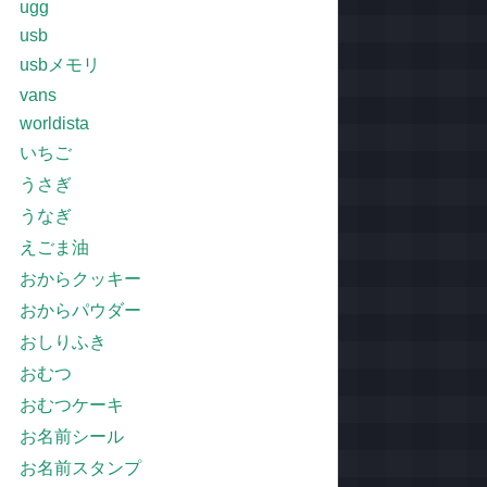
ugg
usb
usbメモリ
vans
worldista
いちご
うさぎ
うなぎ
えごま油
おからクッキー
おからパウダー
おしりふき
おむつ
おむつケーキ
お名前シール
お名前スタンプ