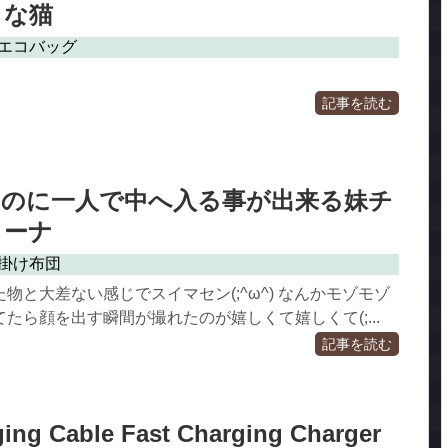
りな猫
エコバッグ
記事を読む
なのに一人で中へ入る事が出来る妹チ
ィーナ
掛け布団
物と大差ない感じでスイマセン(;^ω^) なんかモゾモゾ
たら顔を出す瞬間が撮れたのが嬉しくて嬉しくて(;...
記事を読む
ing Cable Fast Charging Charger