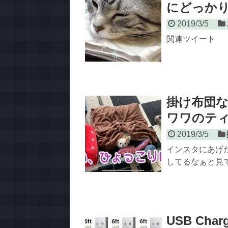
にどっか
2019/3/5
関連ツイート
掛け布団
ワワのテ
2019/3/5
インスタにあげた
してるなぁと見て
USB Charg