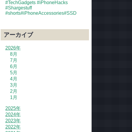
#TechGadgets #iPhoneHacks
#Shargestuff
#shorts#iPhoneAccessories#SSD
アーカイブ
2026年
8月
7月
6月
5月
4月
3月
2月
1月
2025年
2024年
2023年
2022年