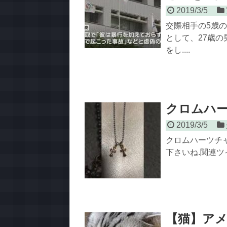
2019/3/5
交際相手の5歳
として、27歳
をし....
クロムハ
2019/3/5
クロムハーツチ
下さいね.関連ツ
【猫】アメ