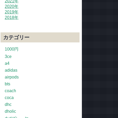
2021年
2020年
2019年
2018年
カテゴリー
1000円
3ce
a4
adidas
airpods
bts
coach
coca
dhc
dholic