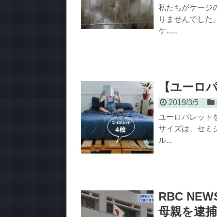
私たちがケージ
りませんでした
ケ......
【ユーロパ
2019/3/5
ユーロパレット
サイズは、セミシ
ル...
RBC N
母親を逮捕」2