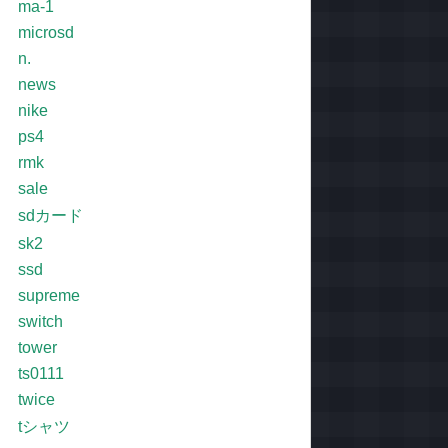
ma-1
microsd
n.
news
nike
ps4
rmk
sale
sdカード
sk2
ssd
supreme
switch
tower
ts0111
twice
tシャツ