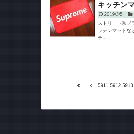
キッチンマ
2019/3/5
ストリート系ブ
ッチンマットな
チ......
5911
5912
5913