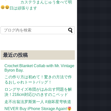
カステラまんじゅう食べて明
日は頑張ります
最近の投稿
Crochet Blanket Collab with Mr. Vintage
Byron Bay.
この作り方は初めて！驚きの方法で作
るおしゃれトートバッグ！
ロングサイズ布団がはみ出す問題を解
決！216cm対応ひのきすのこベッド
走不出翁法罗斯第一人 #崩坏星穹铁道
NEVER Buy iPhone Storage Again!